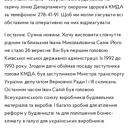
гарячу лінію Департаменту охорони здоров’я КМДА
за телефоном: 278-41-91. Щоб ми могли з’ясувати всі
обставини та оперативно на них відреагувати.
І останнє. Сумна новина. Хочу висловити співчуття
рідним та близьким Івана Миколайовича Салія. Його
не стало 26 вересня. Він був першим головою
Київської міської державної адміністрації. Із 1992 до
1993 року. Згодом двічі обіймав посаду заступника
голови КМДА, був заступником Міністра транспорту
України, депутатом Верховної Ради I і III скликань.
Останнім часом Іван Салій був головою
Всеукраїнського союзу виробників будівельних
матеріалів та виробів. І багато зробив для втілення
реформ у будівництві та для поліпшення бізнес-
клімату в галузі для українських виробників.