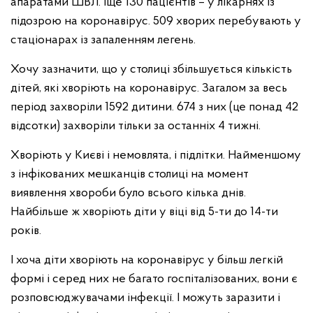
апаратами ШВЛ. Іще 130 пацієнтів – у лікарнях із
підозрою на коронавірус. 509 хворих перебувають у
стаціонарах із запаленням легень.
Хочу зазначити, що у столиці збільшується кількість
дітей, які хворіють на коронавірус. Загалом за весь
період захворіли 1592 дитини. 674 з них (це понад 42
відсотки) захворіли тільки за останніх 4 тижні.
Хворіють у Києві і немовлята, і підлітки. Найменшому
з інфікованих мешканців столиці на момент
виявлення хвороби було всього кілька днів.
Найбільше ж хворіють діти у віці від 5-ти до 14-ти
років.
І хоча діти хворіють на коронавірус у більш легкій
формі і серед них не багато госпіталізованих, вони є
розповсюджувачами інфекції. І можуть заразити і