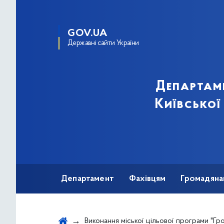
GOV.UA
Державні сайти України
Департам
Київської
Департамент
Фахівцям
Громадяна
Виконання міської цільової програми "Громадське здоров'я" на 2022-2025 роки за І півріччя 202