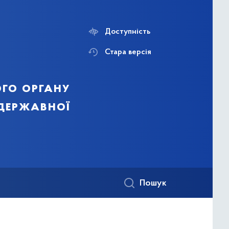
Доступність
Стара версія
го органу
 державної
Пошук