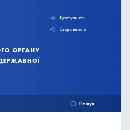
Доступність
Стара версія
го органу
 державної
Пошук