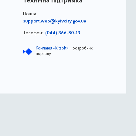
Технічна підтримка
Пошта:
support.web@kyivcity.gov.ua
Телефон:
(044) 366-80-13
Компанія «Kitsoft»
– розробник
порталу
ва
ДОЗ ВО КМР КМДА