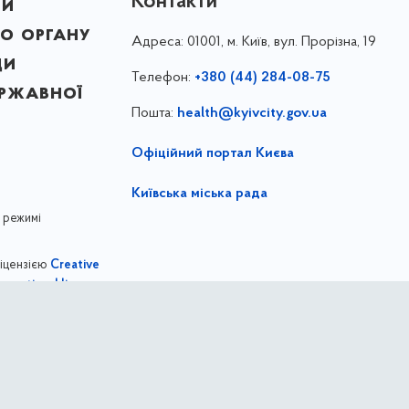
Контакти
ни
о органу
Адреса:
01001, м. Київ, вул. Прорізна, 19
ди
Телефон:
+380 (44) 284-08-75
ержавної
Пошта:
health@kyivcity.gov.ua
Офіційний портал Києва
Київська міська рада
 режимі
ліцензією
Creative
,
ernational license
Департамент охорони здоров'я міста Киє