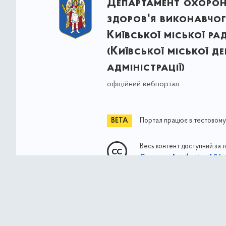
Департамент охоро
здоров'я виконавчог
Київської міської ра
(Київської міської д
адміністрації)
офіційний вебпортал
Портал працює в тестовому
Весь контент доступний за 
Commons Attribution 4.0 Int
якщо не зазначено інше
© Власність міста Києва 2021