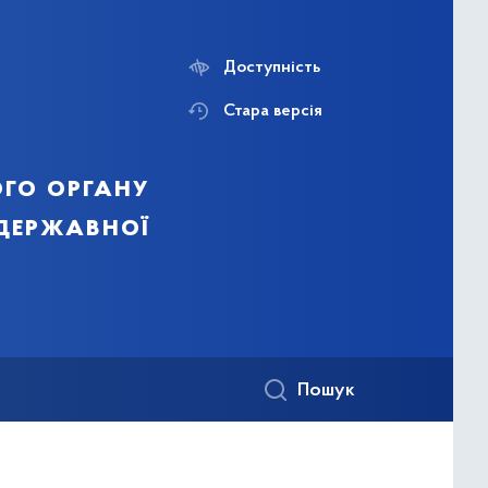
Доступність
Стара версія
го органу
 державної
Пошук