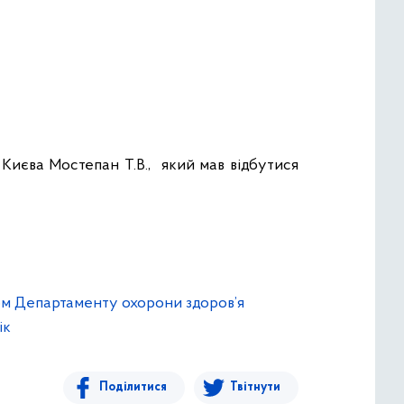
Києва Мостепан Т.В., який мав відбутися
ом Департаменту охорони здоров’я
ік
Поділитися
Твітнути