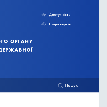
Доступність
Стара версія
го органу
 державної
Пошук