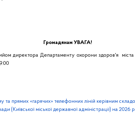
Громадянам УВАГА!
ийом директора Департаменту охорони здоров'я міста 
9.00
у та прямих «гарячих» телефонних ліній керівним склад
ади (Київської міської державної адміністрації) на 2026 р