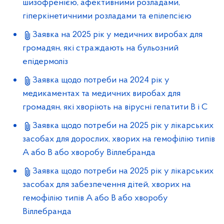
шизофренією, афективними розладами,
гіперкінетичними розладами та епілепсією
Заявка на 2025 рік у медичних виробах для
громадян, які страждають на бульозний
епідермоліз
Заявка щодо потреби на 2024 рік у
медикаментах та медичних виробах для
громадян, які хворіють на вірусні гепатити В і С
Заявка щодо потреби на 2025 рік у лікарських
засобах для дорослих, хворих на гемофілію типів
А або В або хворобу Віллебранда
Заявка щодо потреби на 2025 рік у лікарських
засобах для забезпечення дітей, хворих на
гемофілію типів А або В або хворобу
Віллебранда