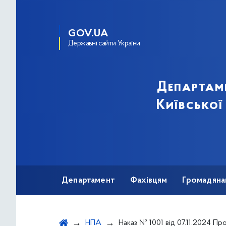
GOV.UA
Державні сайти України
Департам
Київської
Департамент
Фахівцям
Громадяна
НПА
Наказ № 1001 від 07.11.2024 Про Розподіл та безоплатне постачання (передачу) лікарських засобів для лікування дітей, хворих на розлади психіки та поведінки із спектра аутизму, з шизофренією, афективними розладами, гіперкіне