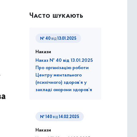
Часто шукають
№ 40
від
13.01.2025
Накази
Наказ № 40 від 13.01.2025
Про організацію роботи
а
Центру ментального
(психічного) здоров’я у
закладі охорони здоров’я
за
№ 140
від
14.02.2025
Накази