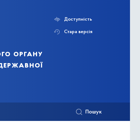
Доступність
Стара версія
го органу
 державної
Пошук