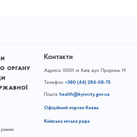
Контакти
ни
о органу
Адреса:
01001, м. Київ, вул. Прорізна, 19
ди
Телефон:
+380 (44) 284-08-75
ержавної
Пошта:
health@kyivcity.gov.ua
Офіційний портал Києва
Київська міська рада
 режимі