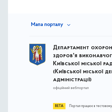
Мапа порталу
Департамент охоро
здоров'я виконавчог
Київської міської ра
(Київської міської д
адміністрації)
офіційний вебпортал
Портал працює в тестовому