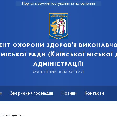
Портал в режимі тестування та наповнення
ент охорони здоров'я виконавчо
 міської ради (Київської міської
адміністрації)
офіційний вебпортал
м
Звернення громадян
Новини
Контакти
тичними розладами та епілепсією, закуплених за кошти Державного бюджету України на 2024 рік