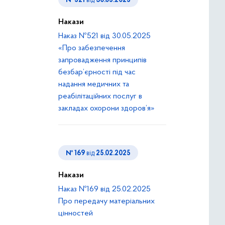
№ 521
від
30.05.2025
Накази
Наказ №521 від 30.05.2025
«Про забезпечення
запровадження принципів
безбар’єрності під час
надання медичних та
реабілітаційних послуг в
закладах охорони здоров’я»
№ 169
від
25.02.2025
Накази
Наказ №169 від 25.02.2025
Про передачу матеріальних
цінностей