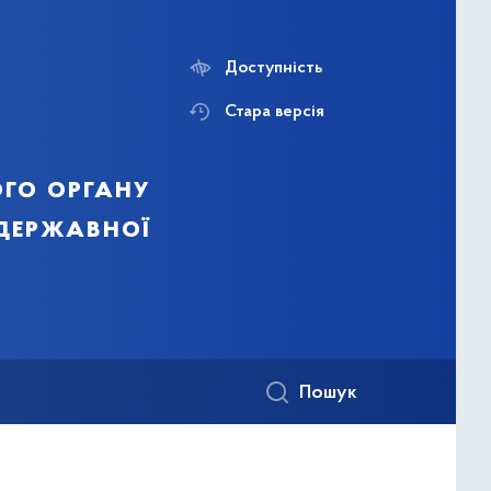
Доступність
Стара версія
го органу
 державної
Пошук