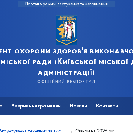
Портал в режимі тестування та наповнення
ент охорони здоров'я виконавчо
 міської ради (Київської міської
адміністрації)
офіційний вебпортал
м
Звернення громадян
Новини
Контакти
Обгрунтування технічних та якісних характеристик предмета закупівлі, бюджетного призначення, очікуваної вартості предмета закупівлі ДОЗ та ЗОЗ м. Києва
Станом на 2026 рік