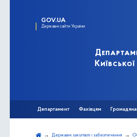
GOV.UA
Державні сайти України
Департам
Київської
Департамент
Фахівцям
Громадяна
Державні закупівлі і забезпечення