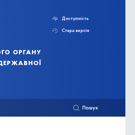
Доступність
Стара версія
го органу
 державної
Пошук