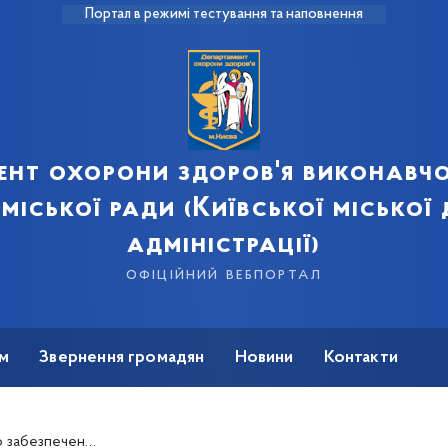
Портал в режимі тестування та наповнення
ент охорони здоров'я виконавчо
 міської ради (Київської міської
адміністрації)
офіційний вебпортал
м
Звернення громадян
Новини
Контакти
програми медичних гарантій та муніципальних програм