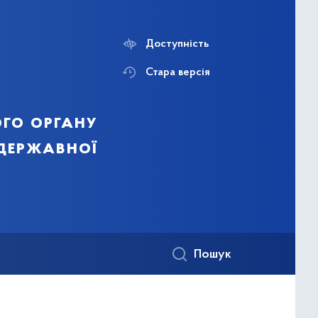
Доступність
Стара версія
го органу
 державної
Пошук