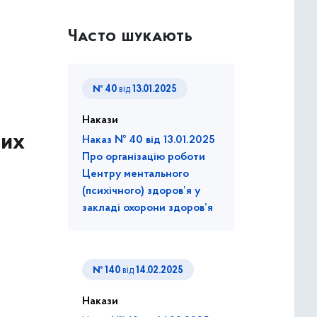
Часто шукають
№ 40
від
13.01.2025
Накази
них
Наказ № 40 від 13.01.2025
Про організацію роботи
Центру ментального
(психічного) здоров’я у
закладі охорони здоров’я
№ 140
від
14.02.2025
Накази