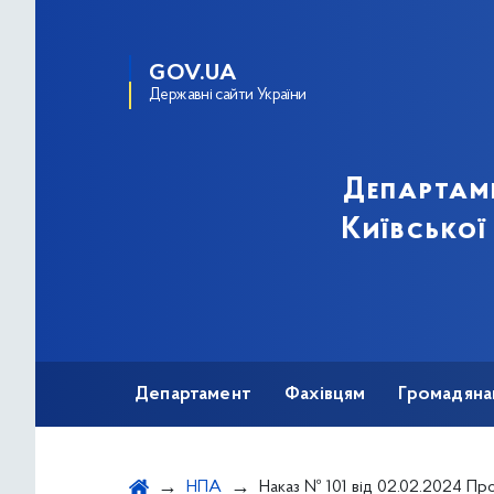
GOV.UA
Державні сайти України
Департам
Київської
Департамент
Фахівцям
Громадяна
НПА
Наказ № 101 від 02.02.2024 Про забезпечення вільного доступу пацієнтів до вичерпної інформації щодо медичних послуг в рамках 