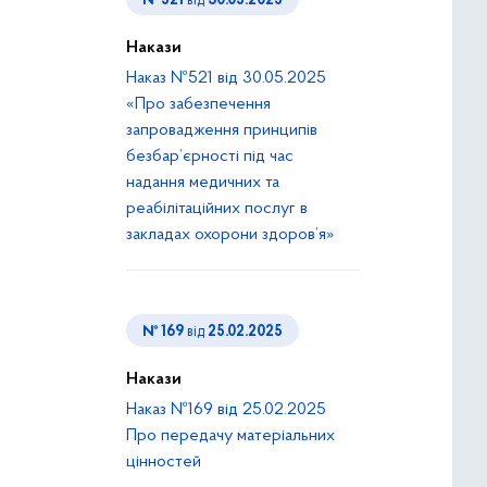
№ 521
від
30.05.2025
Накази
Наказ №521 від 30.05.2025
«Про забезпечення
запровадження принципів
безбар’єрності під час
надання медичних та
реабілітаційних послуг в
закладах охорони здоров’я»
№ 169
від
25.02.2025
Накази
Наказ №169 від 25.02.2025
Про передачу матеріальних
цінностей