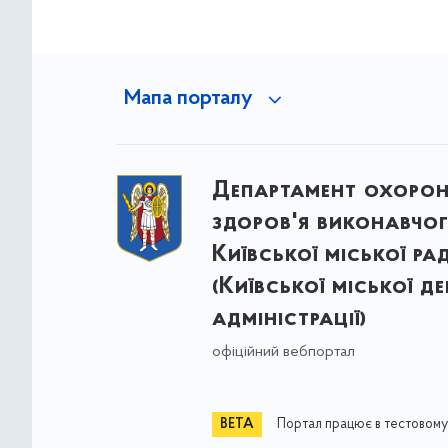
Мапа порталу
Департамент охоро
здоров'я виконавчог
Київської міської ра
(Київської міської д
адміністрації)
офіційний вебпортал
Портал працює в тестовому