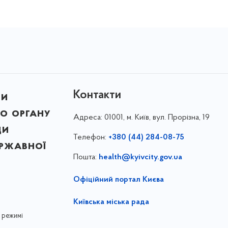
Контакти
ни
о органу
Адреса:
01001, м. Київ, вул. Прорізна, 19
ди
Телефон:
+380 (44) 284-08-75
ержавної
Пошта:
health@kyivcity.gov.ua
Офіційний портал Києва
Київська міська рада
 режимі