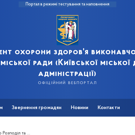
Портал в режимі тестування та наповнення
ент охорони здоров'я виконавчо
 міської ради (Київської міської
адміністрації)
офіційний вебпортал
м
Звернення громадян
Новини
Контакти
рих, закуплених за кошти Державного бюджету України на 2024 рік