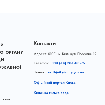
Контакти
ни
о органу
Адреса:
01001, м. Київ, вул. Прорізна, 19
ди
Телефон:
+380 (44) 284-08-75
ержавної
Пошта:
health@kyivcity.gov.ua
Офіційний портал Києва
Київська міська рада
 режимі