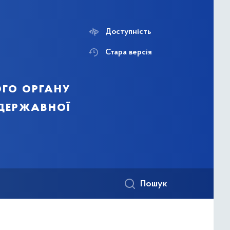
Доступність
Стара версія
го органу
 державної
Пошук