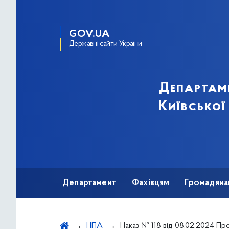
GOV.UA
Державні сайти України
Департам
Київської
Департамент
Фахівцям
Громадяна
НПА
Наказ № 118 від 08.02.2024 Про внесення змін до наказу Департаменту охорони здоров ’я виконавчого органу Київської міської ради (Київської міської державної адміністрації) від 30.12.2020 № 1505 «Про внесення змін до наказу Департаменту охорони здоров’я 