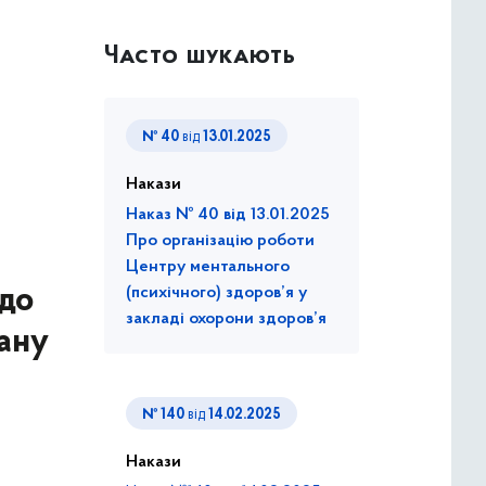
Часто шукають
№ 40
від
13.01.2025
Накази
Наказ № 40 від 13.01.2025
Про організацію роботи
Центру ментального
 до
(психічного) здоров’я у
закладі охорони здоров’я
гану
№ 140
від
14.02.2025
Накази