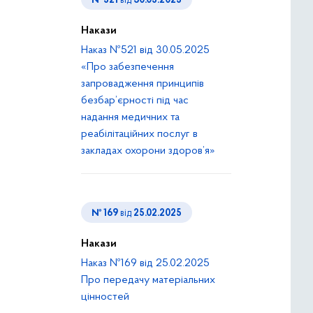
№ 521
від
30.05.2025
Накази
Наказ №521 від 30.05.2025
«Про забезпечення
запровадження принципів
безбар’єрності під час
надання медичних та
реабілітаційних послуг в
закладах охорони здоров’я»
№ 169
від
25.02.2025
Накази
Наказ №169 від 25.02.2025
Про передачу матеріальних
цінностей