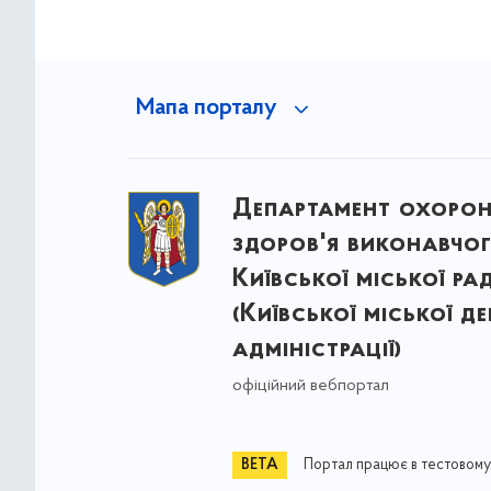
Мапа порталу
Департамент охоро
здоров'я виконавчог
Київської міської ра
(Київської міської д
адміністрації)
офіційний вебпортал
Портал працює в тестовому