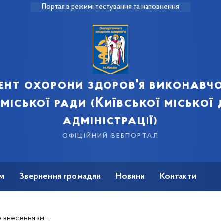
Портал в режимі тестування та наповнення
ент охорони здоров'я виконавчо
 міської ради (Київської міської
адміністрації)
офіційний вебпортал
м
Звернення громадян
Новини
Контакти
виконавчого органу Київської міської ради (Київської міської державної адміністрації) від 08.09.2020 № 911»