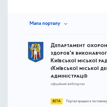
Мапа порталу
Департамент охоро
здоров'я виконавчог
Київської міської ра
(Київської міської д
адміністрації)
офіційний вебпортал
Портал працює в тестовому