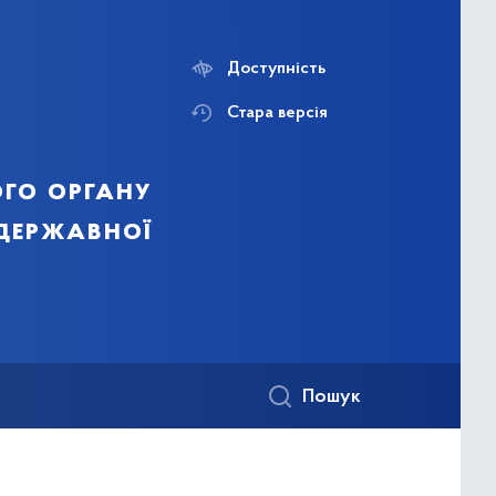
Доступність
Стара версія
го органу
 державної
Пошук