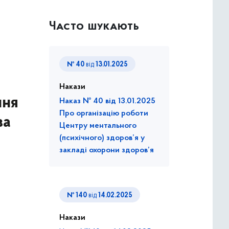
Часто шукають
№ 40
від
13.01.2025
Накази
ння
Наказ № 40 від 13.01.2025
Про організацію роботи
за
Центру ментального
(психічного) здоров’я у
закладі охорони здоров’я
№ 140
від
14.02.2025
Накази