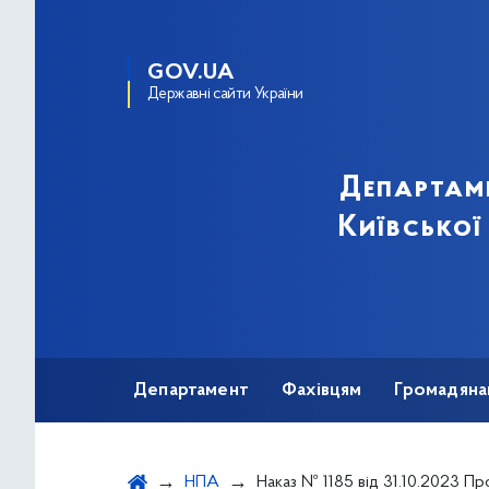
GOV.UA
Державні сайти України
Департам
Київської
Департамент
Фахівцям
Громадяна
НПА
Наказ № 1185 від 31.10.2023 Про Розподіл та безоплатне постачання (передачу) медичних виробів для забезпечення розвитку донорства крові та її компонен