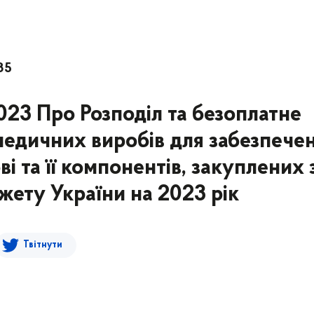
85
2023 Про Розподіл та безоплатне
медичних виробів для забезпече
і та її компонентів, закуплених 
ету України на 2023 рік
Твітнути