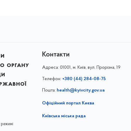
Контакти
ни
о органу
Адреса:
01001, м. Київ, вул. Прорізна, 19
ди
Телефон:
+380 (44) 284-08-75
ержавної
Пошта:
health@kyivcity.gov.ua
Офіційний портал Києва
Київська міська рада
 режимі