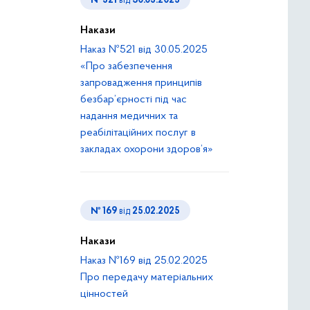
№ 521
від
30.05.2025
Накази
Наказ №521 від 30.05.2025
«Про забезпечення
запровадження принципів
безбар’єрності під час
надання медичних та
реабілітаційних послуг в
закладах охорони здоров’я»
№ 169
від
25.02.2025
Накази
Наказ №169 від 25.02.2025
Про передачу матеріальних
цінностей