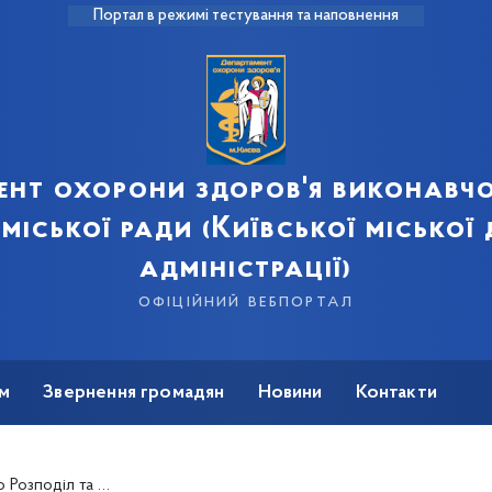
Портал в режимі тестування та наповнення
ент охорони здоров'я виконавчо
 міської ради (Київської міської
адміністрації)
офіційний вебпортал
м
Звернення громадян
Новини
Контакти
тів, закуплених за кошти Державного бюджету України на 2023 рік