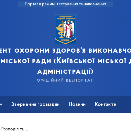
Портал в режимі тестування та наповнення
ент охорони здоров'я виконавчо
 міської ради (Київської міської
адміністрації)
офіційний вебпортал
м
Звернення громадян
Новини
Контакти
х, закуплених за кошти Державного бюджету України на 2023 рік