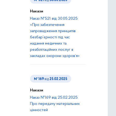
№ 521
від
30.05.2025
Накази
Наказ №521 від 30.05.2025
«Про забезпечення
запровадження принципів
безбар’єрності під час
надання медичних та
реабілітаційних послуг в
закладах охорони здоров’я»
№ 169
від
25.02.2025
Накази
Наказ №169 від 25.02.2025
Про передачу матеріальних
цінностей