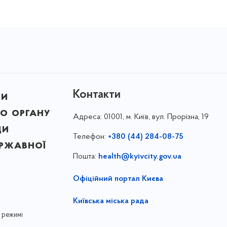
Контакти
ни
о органу
Адреса:
01001, м. Київ, вул. Прорізна, 19
ди
Телефон:
+380 (44) 284-08-75
ержавної
Пошта:
health@kyivcity.gov.ua
Офіційний портал Києва
Київська міська рада
 режимі