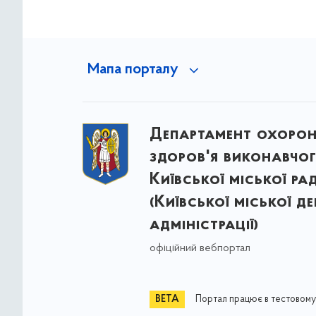
Мапа порталу
Департамент охоро
здоров'я виконавчог
Київської міської ра
(Київської міської д
адміністрації)
офіційний вебпортал
Портал працює в тестовому