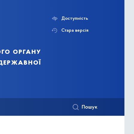
Доступність
Стара версія
го органу
 державної
Пошук