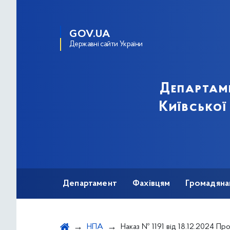
GOV.UA
Державні сайти України
Департам
Київської
Департамент
Фахівцям
Громадяна
НПА
Наказ № 1191 від 18.12.2024 Про Розподіл та безоплатне постачання (передачу) лікарських засобів для лікування онкологічних та онкогематологічних хвори