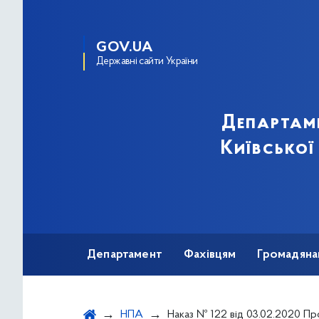
GOV.UA
Державні сайти України
Департам
Київської
Департамент
Фахівцям
Громадяна
НПА
Наказ № 122 від 03.02.2020 Про перерозподіл тест-систем, реагентів та витратних матеріалів для діагностики ВІЛ - інфекції, закуп