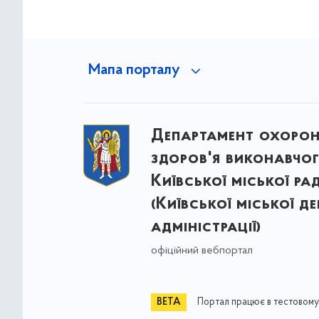
Мапа порталу
Департамент охоро
здоров'я виконавчог
Київської міської ра
(Київської міської д
адміністрації)
офіційний вебпортал
Портал працює в тестовому