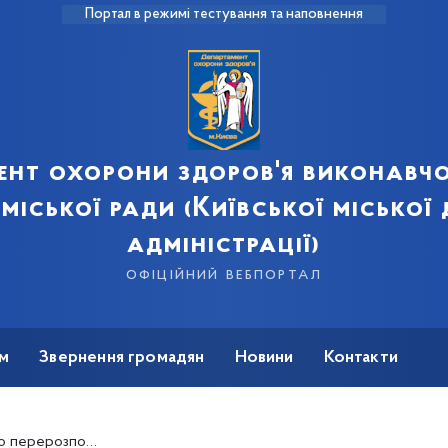
Портал в режимі тестування та наповнення
ент охорони здоров'я виконавчо
 міської ради (Київської міської
адміністрації)
офіційний вебпортал
м
Звернення громадян
Новини
Контакти
лених за кошти Державного бюджету України на 2017 рік