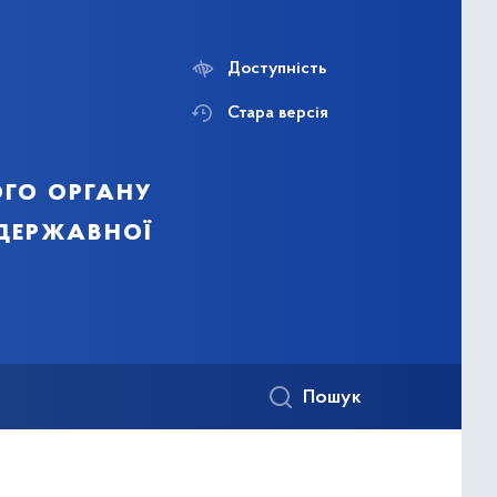
Доступність
Стара версія
го органу
 державної
Пошук