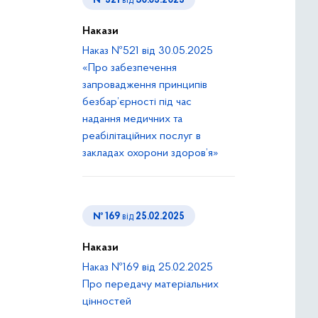
№ 521
від
30.05.2025
Накази
Наказ №521 від 30.05.2025
«Про забезпечення
запровадження принципів
безбар’єрності під час
надання медичних та
реабілітаційних послуг в
закладах охорони здоров’я»
№ 169
від
25.02.2025
Накази
Наказ №169 від 25.02.2025
Про передачу матеріальних
цінностей