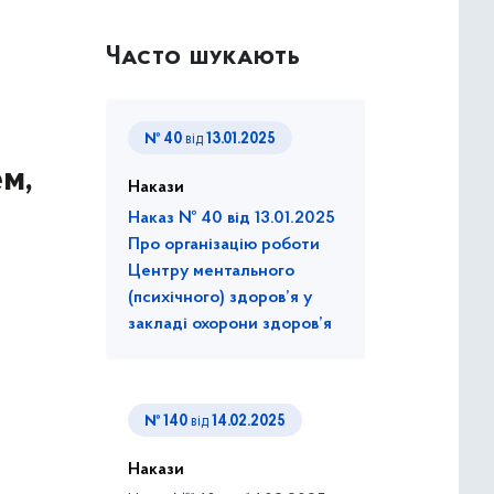
Часто шукають
№ 40
від
13.01.2025
ем,
Накази
Наказ № 40 від 13.01.2025
Про організацію роботи
Центру ментального
(психічного) здоров’я у
закладі охорони здоров’я
№ 140
від
14.02.2025
Накази