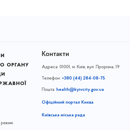
Контакти
ни
о органу
Адреса:
01001, м. Київ, вул. Прорізна, 19
ди
Телефон:
+380 (44) 284-08-75
ержавної
Пошта:
health@kyivcity.gov.ua
Офіційний портал Києва
Київська міська рада
 режимі