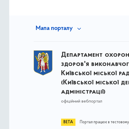
Мапа порталу
Департамент охоро
здоров'я виконавчог
Київської міської ра
(Київської міської д
адміністрації)
офіційний вебпортал
Портал працює в тестовому