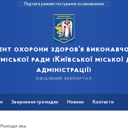
Портал в режимі тестування та наповнення
ент охорони здоров'я виконавчо
 міської ради (Київської міської
адміністрації)
офіційний вебпортал
м
Звернення громадян
Новини
Контакти
купленого за кошти Державного бюджету на 2022 рік