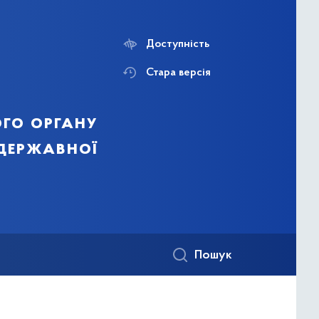
Доступність
Стара версія
го органу
 державної
Пошук