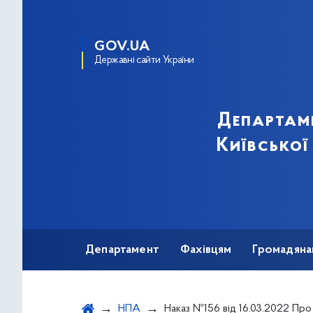
GOV.UA
Державні сайти України
Департам
Київської
Департамент
Фахівцям
Громадяна
НПА
Наказ №156 від 16.03.2022 Про Розподіл лікарських засобів для надання медичної допомоги в умовах воєнного стану, за