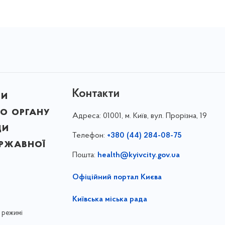
Контакти
ни
о органу
Адреса:
01001, м. Київ, вул. Прорізна, 19
ди
Телефон:
+380 (44) 284-08-75
ержавної
Пошта:
health@kyivcity.gov.ua
Офіційний портал Києва
Київська міська рада
 режимі