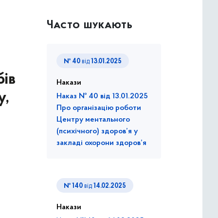
Часто шукають
№ 40
від
13.01.2025
бів
Накази
у,
Наказ № 40 від 13.01.2025
Про організацію роботи
Центру ментального
(психічного) здоров’я у
закладі охорони здоров’я
№ 140
від
14.02.2025
Накази