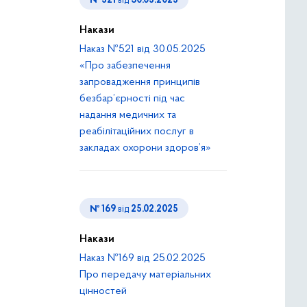
№ 521
від
30.05.2025
Накази
Наказ №521 від 30.05.2025
«Про забезпечення
запровадження принципів
безбар’єрності під час
надання медичних та
реабілітаційних послуг в
закладах охорони здоров’я»
№ 169
від
25.02.2025
Накази
Наказ №169 від 25.02.2025
Про передачу матеріальних
цінностей