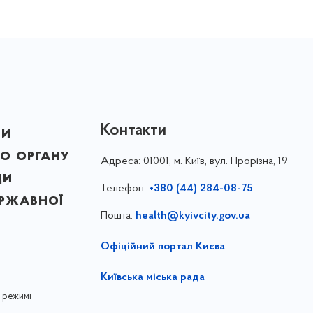
Контакти
ни
о органу
Адреса:
01001, м. Київ, вул. Прорізна, 19
ди
Телефон:
+380 (44) 284-08-75
ержавної
Пошта:
health@kyivcity.gov.ua
Офіційний портал Києва
Київська міська рада
 режимі