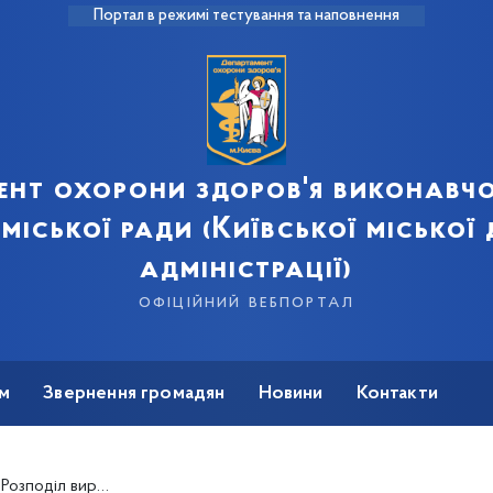
Портал в режимі тестування та наповнення
ент охорони здоров'я виконавчо
 міської ради (Київської міської
адміністрації)
офіційний вебпортал
м
Звернення громадян
Новини
Контакти
 за кошти Державного бюджету України на 2021 рік