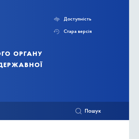
Доступність
Стара версія
го органу
 державної
Пошук