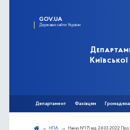
GOV.UA
Державні сайти України
Департам
Київської
Департамент
Фахівцям
Громадяна
НПА
Наказ №171 від 24.03.2022 Про Розподіл виробів для оперативного лікування судинно-мозкових захворювань, закуплених