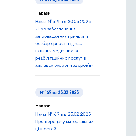
№ 521
від
30.05.2025
Накази
Наказ №521 від 30.05.2025
«Про забезпечення
запровадження принципів
безбар’єрності під час
надання медичних та
реабілітаційних послуг в
закладах охорони здоров’я»
№ 169
від
25.02.2025
Накази
Наказ №169 від 25.02.2025
Про передачу матеріальних
цінностей