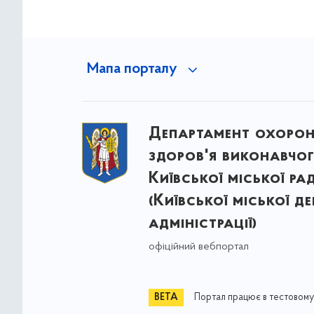
Мапа порталу
Департамент охоро
здоров'я виконавчог
Київської міської ра
(Київської міської д
адміністрації)
офіційний вебпортал
Портал працює в тестовому