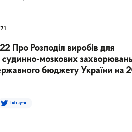
171
022 Про Розподіл виробів для
я судинно-мозкових захворювань
ержавного бюджету України на 2
Твітнути