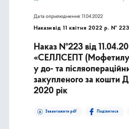
Дата оприлюднення: 11.04.2022
Накази
від 11 квітня 2022 р. № 22
Наказ №223 від 11.04.20
«СЕЛЛСЕПТ (Мофетилу м
у до- та післяопераційн
закупленого за кошти 
2020 рік
Завантажити pdf
Поділитися