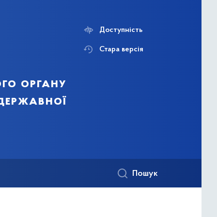
Доступність
Стара версія
го органу
 державної
Пошук