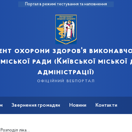
Портал в режимі тестування та наповнення
ент охорони здоров'я виконавчо
 міської ради (Київської міської
адміністрації)
офіційний вебпортал
м
Звернення громадян
Новини
Контакти
тації, закупленого за кошти Державного бюджету України на 2020 рік