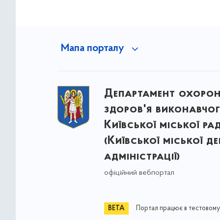
Мапа порталу
Департамент охоро
здоров'я виконавчог
Київської міської ра
(Київської міської д
адміністрації)
офіційний вебпортал
Портал працює в тестовому