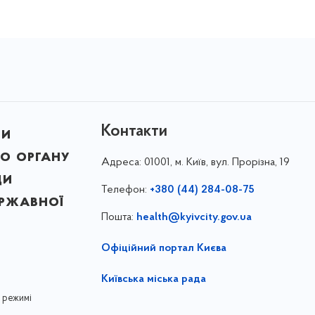
Контакти
ни
о органу
Адреса:
01001, м. Київ, вул. Прорізна, 19
ди
Телефон:
+380 (44) 284-08-75
ержавної
Пошта:
health@kyivcity.gov.ua
Офіційний портал Києва
Київська міська рада
 режимі