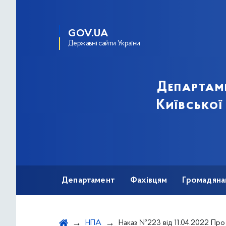
GOV.UA
Державні сайти України
Департам
Київської
Департамент
Фахівцям
Громадяна
НПА
Наказ №223 від 11.04.2022 Про Розподіл лікарського засобу «СЕЛЛСЕПТ (Мофетилу мікофенолат, 250 мг)» для хворих у до- та післяопераційний період з трансплан