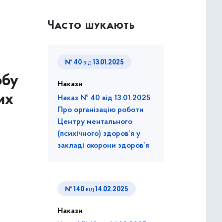
Часто шукають
№ 40
від
13.01.2025
обу
Накази
их
Наказ № 40 від 13.01.2025
Про організацію роботи
Центру ментального
(психічного) здоров’я у
закладі охорони здоров’я
№ 140
від
14.02.2025
Накази