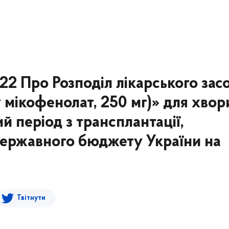
3
22 Про Розподіл лікарського зас
ікофенолат, 250 мг)» для хвор
ий період з трансплантації,
Державного бюджету України на
Твітнути