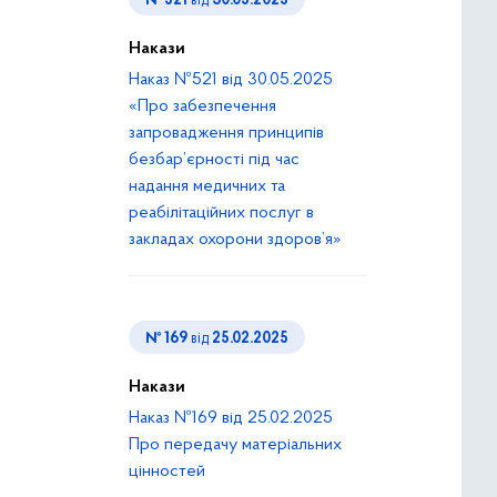
№ 521
від
30.05.2025
Накази
Наказ №521 від 30.05.2025
«Про забезпечення
запровадження принципів
безбар’єрності під час
надання медичних та
реабілітаційних послуг в
закладах охорони здоров’я»
№ 169
від
25.02.2025
Накази
Наказ №169 від 25.02.2025
Про передачу матеріальних
цінностей