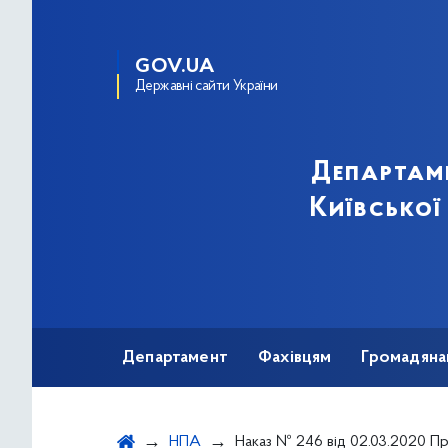
GOV.UA
Державні сайти України
Департам
Київської
Департамент
Фахівцям
Громадяна
НПА
Наказ № 246 від 02.03.2020 Про посилення заходів з організації р