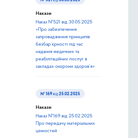
№ 521
від
30.05.2025
Накази
Наказ №521 від 30.05.2025
«Про забезпечення
запровадження принципів
безбар’єрності під час
надання медичних та
реабілітаційних послуг в
закладах охорони здоров’я»
№ 169
від
25.02.2025
Накази
Наказ №169 від 25.02.2025
Про передачу матеріальних
цінностей