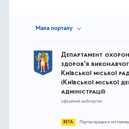
Мапа порталу
Департамент охоро
здоров'я виконавчог
Київської міської ра
(Київської міської д
адміністрації)
офіційний вебпортал
Портал працює в тестовому