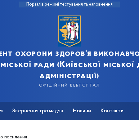
Портал в режимі тестування та наповнення
ент охорони здоров'я виконавчо
 міської ради (Київської міської
адміністрації)
офіційний вебпортал
м
Звернення громадян
Новини
Контакти
оботи з питань охорони праці