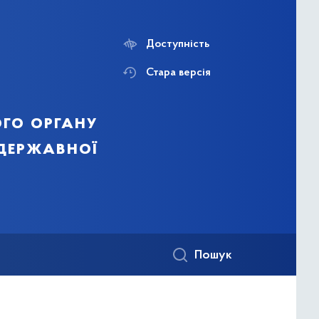
Доступність
Стара версія
го органу
 державної
Пошук