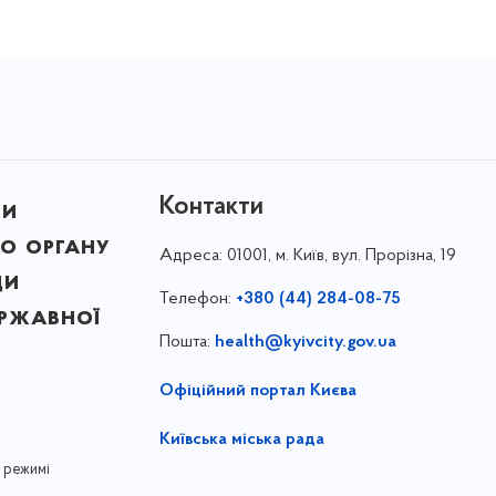
Контакти
ни
о органу
Адреса:
01001, м. Київ, вул. Прорізна, 19
ди
Телефон:
+380 (44) 284-08-75
ержавної
Пошта:
health@kyivcity.gov.ua
Офіційний портал Києва
Київська міська рада
 режимі