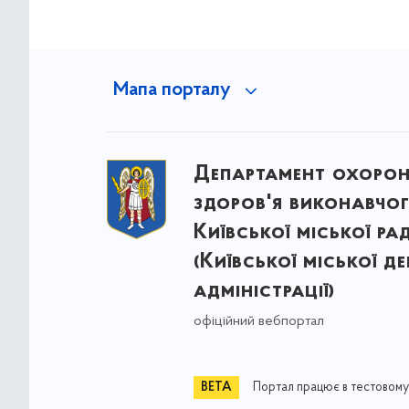
Мапа порталу
Департамент охоро
здоров'я виконавчог
Київської міської ра
(Київської міської д
адміністрації)
офіційний вебпортал
Портал працює в тестовому