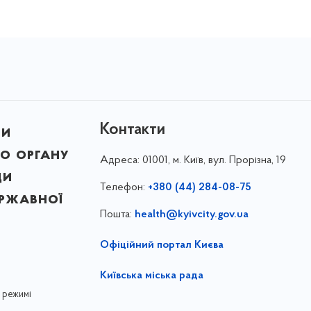
Контакти
ни
о органу
Адреса:
01001, м. Київ, вул. Прорізна, 19
ди
Телефон:
+380 (44) 284-08-75
ержавної
Пошта:
health@kyivcity.gov.ua
Офіційний портал Києва
Київська міська рада
 режимі