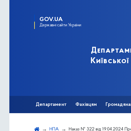
GOV.UA
Державні сайти України
Департам
Київської
Департамент
Фахівцям
Громадяна
НПА
Наказ № 322 від 19.04.2024 Про проведення ви