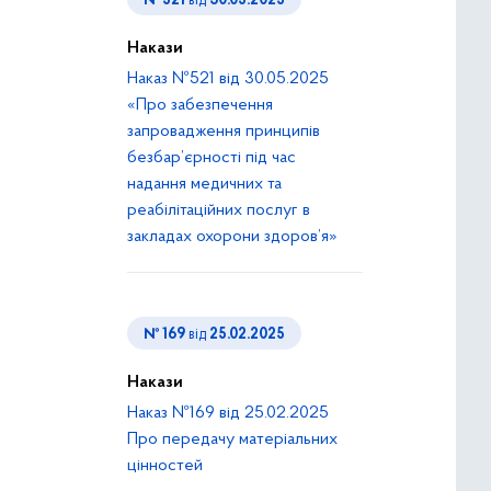
№ 521
від
30.05.2025
Накази
Наказ №521 від 30.05.2025
«Про забезпечення
запровадження принципів
безбар’єрності під час
надання медичних та
реабілітаційних послуг в
закладах охорони здоров’я»
№ 169
від
25.02.2025
Накази
Наказ №169 від 25.02.2025
Про передачу матеріальних
цінностей