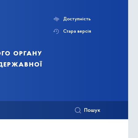
Доступність
Стара версія
го органу
 державної
Пошук