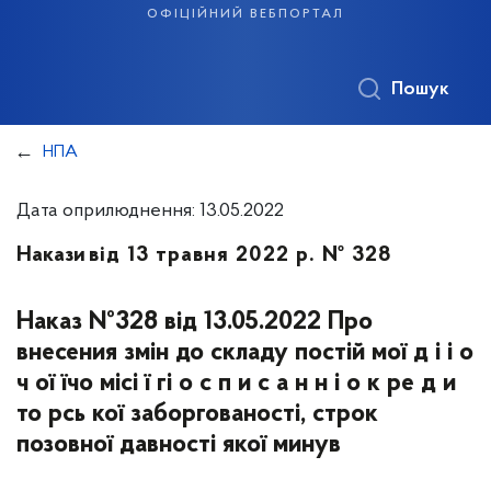
офіційний вебпортал
Пошук
НПА
Дата оприлюднення: 13.05.2022
Накази
від 13 травня 2022 р. № 328
Наказ №328 від 13.05.2022 Про
внесения змін до складу постій мої д і і о
ч ої їчо місі ї гі о с п и с а н н і о к ре д и
то рсь кої заборгованості, строк
позовної давності якої минув