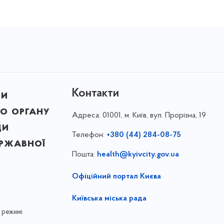
Контакти
ни
о органу
Адреса:
01001, м. Київ, вул. Прорізна, 19
ди
Телефон:
+380 (44) 284-08-75
ержавної
Пошта:
health@kyivcity.gov.ua
Офіційний портал Києва
Київська міська рада
 режимі