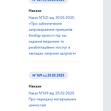
№ 521
від
30.05.2025
Накази
Наказ №521 від 30.05.2025
«Про забезпечення
запровадження принципів
безбар’єрності під час
надання медичних та
реабілітаційних послуг в
закладах охорони здоров’я»
№ 169
від
25.02.2025
Накази
Наказ №169 від 25.02.2025
Про передачу матеріальних
цінностей