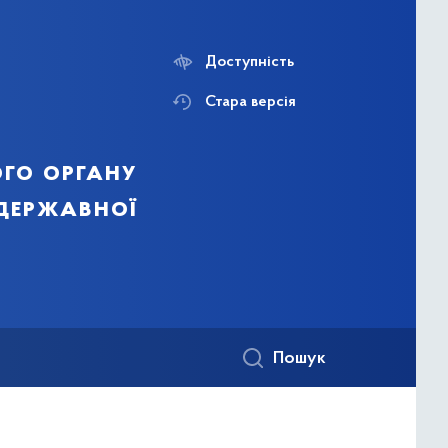
Доступність
Стара версія
го органу
 державної
Пошук