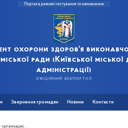
Портал в режимі тестування та наповнення
ент охорони здоров'я виконавчо
 міської ради (Київської міської
адміністрації)
офіційний вебпортал
м
Звернення громадян
Новини
Контакти
ри гострому мозковому інсульті