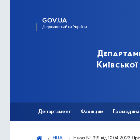
GOV.UA
Державні сайти України
Департам
Київської
Департамент
Фахівцям
Громадяна
НПА
Наказ № 391 від 10.04.2023 Про організацію надання медичної допомоги п