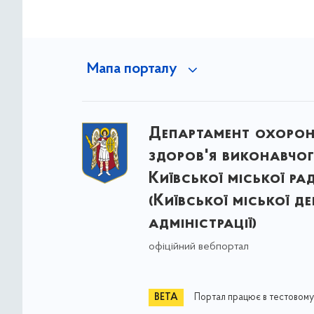
Мапа порталу
Департамент охоро
здоров'я виконавчог
Київської міської ра
(Київської міської д
адміністрації)
офіційний вебпортал
Портал працює в тестовому