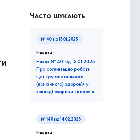
Часто шукають
№ 40
від
13.01.2025
Накази
ти
Наказ № 40 від 13.01.2025
Про організацію роботи
Центру ментального
(психічного) здоров’я у
закладі охорони здоров’я
№ 140
від
14.02.2025
Накази