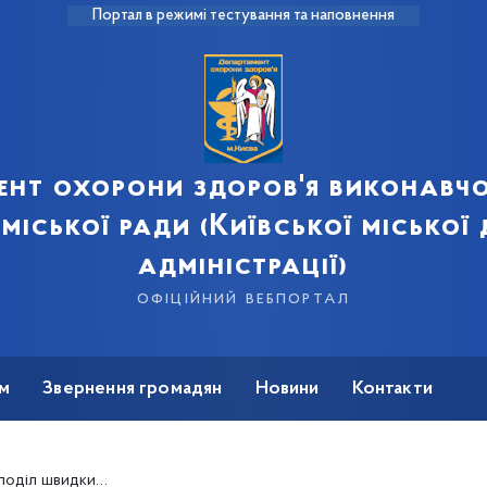
Портал в режимі тестування та наповнення
ент охорони здоров'я виконавчо
 міської ради (Київської міської
адміністрації)
офіційний вебпортал
м
Звернення громадян
Новини
Контакти
них за кошти бюджету м. Києва на 2022 рік