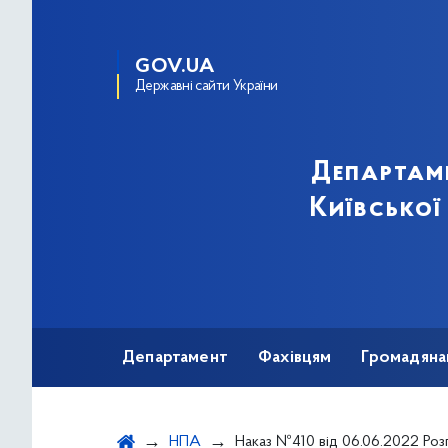
GOV.UA
Державні сайти України
Департам
Київської
Департамент
Фахівцям
Громадяна
НПА
Наказ №410 від 06.06.2022 Розподіл швидких тестів для діагностики вірусного гепатиту В і С, закупле