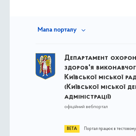
Мапа порталу
Департамент охоро
здоров'я виконавчог
Київської міської ра
(Київської міської д
адміністрації)
офіційний вебпортал
Портал працює в тестовому