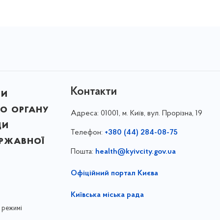
Контакти
ни
о органу
Адреса:
01001, м. Київ, вул. Прорізна, 19
ди
Телефон:
+380 (44) 284-08-75
ержавної
Пошта:
health@kyivcity.gov.ua
Офіційний портал Києва
Київська міська рада
 режимі