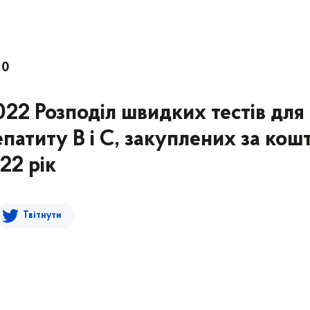
10
022 Розподіл швидких тестів для
епатиту В і С, закуплених за кош
22 рік
Твітнути