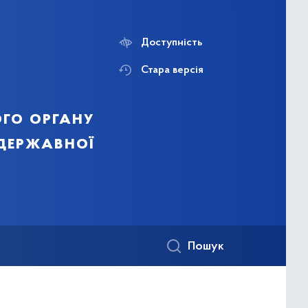
Доступність
Стара версія
го органу
 державної
Пошук