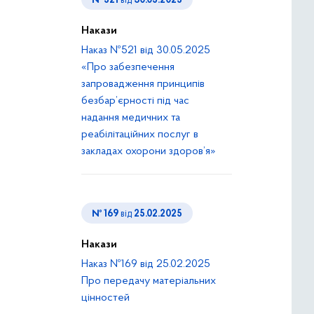
№ 521
від
30.05.2025
Накази
Наказ №521 від 30.05.2025
«Про забезпечення
запровадження принципів
безбар’єрності під час
надання медичних та
реабілітаційних послуг в
закладах охорони здоров’я»
№ 169
від
25.02.2025
Накази
Наказ №169 від 25.02.2025
Про передачу матеріальних
цінностей