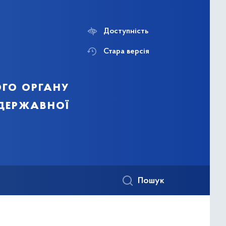
Доступність
Стара версія
го органу
 державної
Пошук