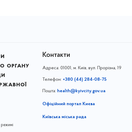
Контакти
ни
о органу
Адреса:
01001, м. Київ, вул. Прорізна, 19
ди
Телефон:
+380 (44) 284-08-75
ержавної
Пошта:
health@kyivcity.gov.ua
Офіційний портал Києва
Київська міська рада
 режимі