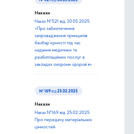
№ 521
від
30.05.2025
Накази
Наказ №521 від 30.05.2025
«Про забезпечення
запровадження принципів
безбар’єрності під час
надання медичних та
реабілітаційних послуг в
закладах охорони здоров’я»
№ 169
від
25.02.2025
Накази
Наказ №169 від 25.02.2025
Про передачу матеріальних
цінностей