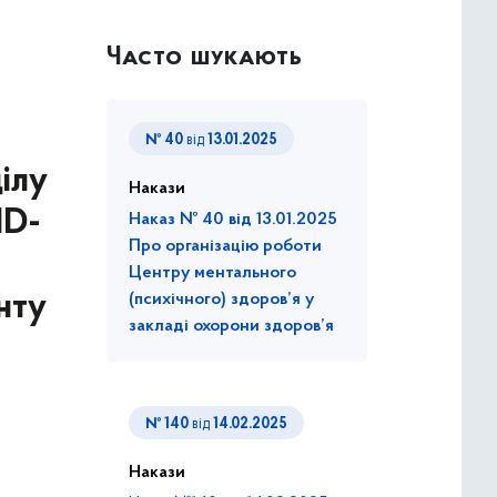
Часто шукають
№ 40
від
13.01.2025
ілу
Накази
ID-
Наказ № 40 від 13.01.2025
Про організацію роботи
Центру ментального
нту
(психічного) здоров’я у
закладі охорони здоров’я
№ 140
від
14.02.2025
Накази