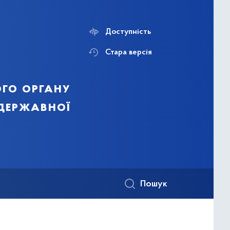
Доступність
Стара версія
го органу
 державної
Пошук