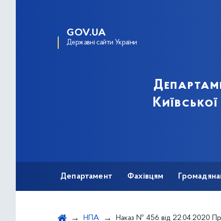
GOV.UA
Державні сайти України
Департам
Київської
Департамент
Фахівцям
Громадяна
НПА
Наказ № 456 від 22.04.2020 Про Розподіл лікарських засобів для лікування хворих на вірусний гепатит С, закуплених