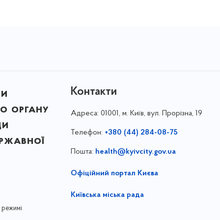
Контакти
ни
о органу
Адреса:
01001, м. Київ, вул. Прорізна, 19
ди
Телефон:
+380 (44) 284-08-75
ержавної
Пошта:
health@kyivcity.gov.ua
Офіційний портал Києва
Київська міська рада
 режимі