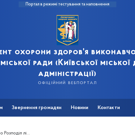
Портал в режимі тестування та наповнення
ент охорони здоров'я виконавчо
 міської ради (Київської міської
адміністрації)
офіційний вебпортал
м
Звернення громадян
Новини
Контакти
 за кошти Державного бюджету України на 2019 рік