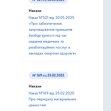
№ 521
від
30.05.2025
Накази
Наказ №521 від 30.05.2025
«Про забезпечення
запровадження принципів
безбар’єрності під час
надання медичних та
реабілітаційних послуг в
закладах охорони здоров’я»
№ 169
від
25.02.2025
Накази
Наказ №169 від 25.02.2025
Про передачу матеріальних
цінностей