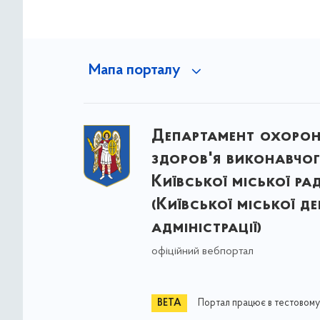
Мапа порталу
Департамент охоро
здоров'я виконавчог
Київської міської ра
(Київської міської д
адміністрації)
офіційний вебпортал
Портал працює в тестовому