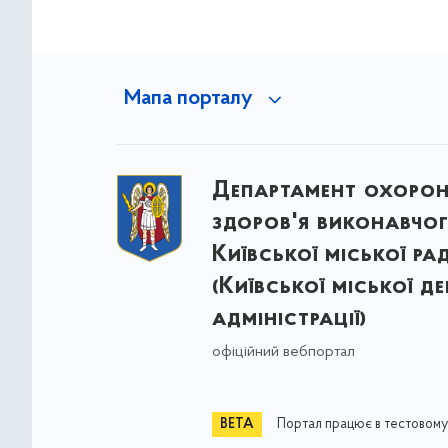
Мапа порталу
Департамент охоро
здоров'я виконавчог
Київської міської ра
(Київської міської д
адміністрації)
офіційний вебпортал
Портал працює в тестовому