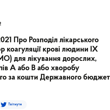
2
021 Про Розподіл лікарського
р коагуляції крові людини ІХ
МО) для лікування дорослих,
пів А або В або хворобу
ого за кошти Державного бюдже
Твітнути