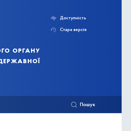
Доступність
Стара версія
го органу
 державної
Пошук