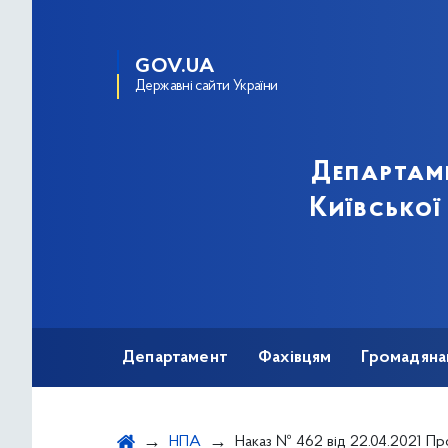
GOV.UA
Державні сайти України
Департам
Київської
Департамент
Фахівцям
Громадяна
НПА
Наказ № 462 від 22.04.2021 Про Розподіл лікарського засобу РІКСУБІС (Фактор коагуляції крові людини ІХ (рекомбінантний) 1000 МО) для лікування дорослих, хворих на гемофілію типів А або В аб