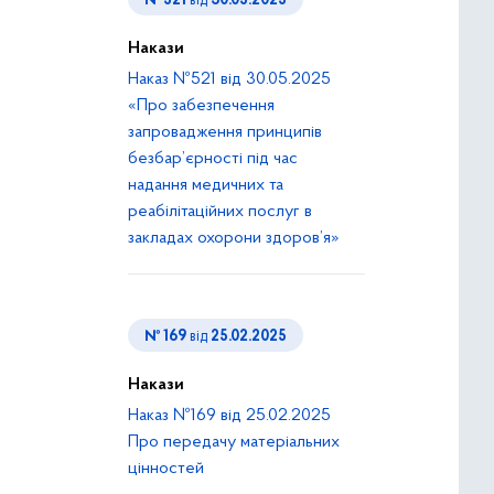
№ 521
від
30.05.2025
Накази
Наказ №521 від 30.05.2025
«Про забезпечення
запровадження принципів
безбар’єрності під час
надання медичних та
реабілітаційних послуг в
закладах охорони здоров’я»
№ 169
від
25.02.2025
Накази
Наказ №169 від 25.02.2025
Про передачу матеріальних
цінностей