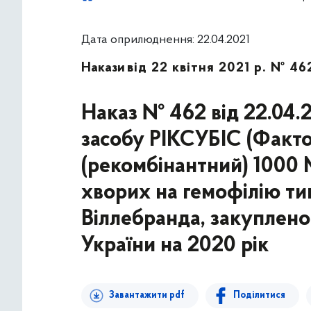
Дата оприлюднення: 22.04.2021
Накази
від 22 квітня 2021 р. № 46
Наказ № 462 від 22.04.2
засобу РІКСУБІС (Факто
(рекомбінантний) 1000 
хворих на гемофілію ти
Віллебранда, закуплен
України на 2020 рік
Завантажити pdf
Поділитися