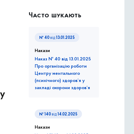
Часто шукають
№ 40
від
13.01.2025
Накази
Наказ № 40 від 13.01.2025
Про організацію роботи
Центру ментального
(психічного) здоров’я у
закладі охорони здоров’я
ту
№ 140
від
14.02.2025
Накази