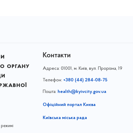
Контакти
ни
о органу
Адреса:
01001, м. Київ, вул. Прорізна, 19
ди
Телефон:
+380 (44) 284-08-75
ержавної
Пошта:
health@kyivcity.gov.ua
Офіційний портал Києва
Київська міська рада
 режимі