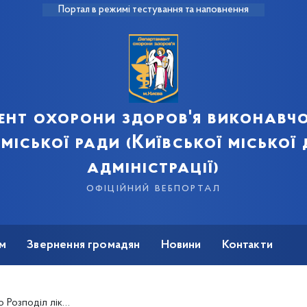
Портал в режимі тестування та наповнення
ент охорони здоров'я виконавчо
 міської ради (Київської міської
адміністрації)
офіційний вебпортал
м
Звернення громадян
Новини
Контакти
о хворобу Віллебранда, закупленого за кошти Державного бюджету України на 2020 рік