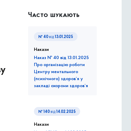
Часто шукають
№ 40
від
13.01.2025
Накази
Наказ № 40 від 13.01.2025
Про організацію роботи
ву
Центру ментального
(психічного) здоров’я у
закладі охорони здоров’я
№ 140
від
14.02.2025
Накази