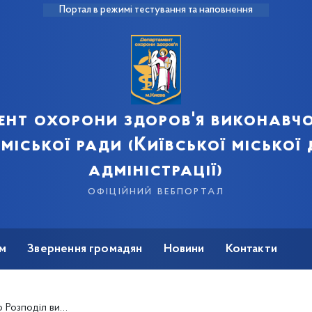
Портал в режимі тестування та наповнення
ент охорони здоров'я виконавчо
 міської ради (Київської міської
адміністрації)
офіційний вебпортал
м
Звернення громадян
Новини
Контакти
недостатність, закуплених за кошти бюджету м.Києва на 2021 рік