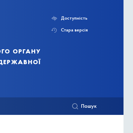
Доступність
Стара версія
го органу
 державної
Пошук