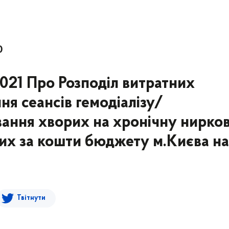
0
2021 Про Розподіл витратних
ня сеансів гемодіалізу/
ування хворих на хронічну нирко
них за кошти бюджету м.Києва на
Твітнути