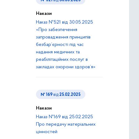
№ 521
від
30.05.2025
Накази
Наказ №521 від 30.05.2025
«Про забезпечення
запровадження принципів
безбар’єрності під час
надання медичних та
реабілітаційних послуг в
закладах охорони здоров’я»
№ 169
від
25.02.2025
Накази
Наказ №169 від 25.02.2025
Про передачу матеріальних
цінностей