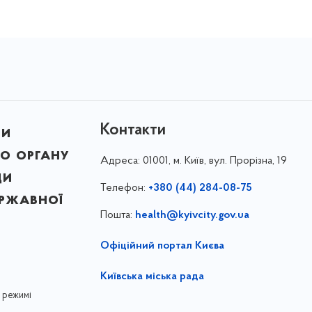
Контакти
ни
о органу
Адреса:
01001, м. Київ, вул. Прорізна, 19
ди
Телефон:
+380 (44) 284-08-75
ержавної
Пошта:
health@kyivcity.gov.ua
Офіційний портал Києва
Київська міська рада
 режимі