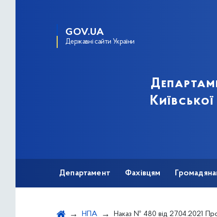
GOV.UA
Державні сайти України
Департам
Київської
Департамент
Фахівцям
Громадяна
НПА
Наказ № 480 від 27.04.2021 Про Розподіл витратних матеріалів для проведення сеансів гемодіалізу/гемофільтрації для лікування хворих на хронічну ниркову 