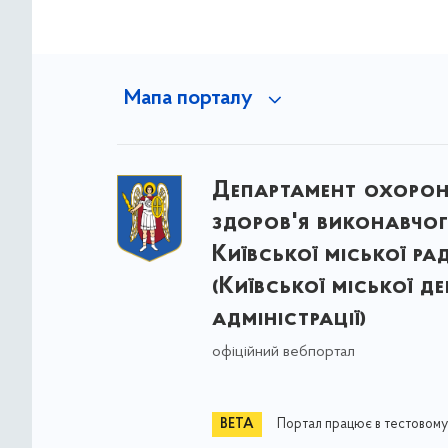
Мапа порталу
Департамент охоро
здоров'я виконавчог
Київської міської ра
(Київської міської д
адміністрації)
офіційний вебпортал
Портал працює в тестовому