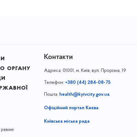
Контакти
ни
о органу
Адреса:
01001, м. Київ, вул. Прорізна, 19
ди
Телефон:
+380 (44) 284-08-75
ержавної
Пошта:
health@kyivcity.gov.ua
Офіційний портал Києва
Київська міська рада
 режимі