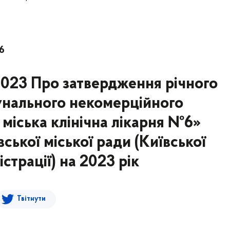
6
2023 Про затвердження річного
унального некомерційного
 міська клінічна лікарня №6»
ської міської ради (Київської
страції) на 2023 рік
Твітнути