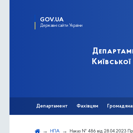
GOV.UA
Державні сайти України
Департам
Київської
Департамент
Фахівцям
Громадяна
НПА
Наказ № 486 від 28.04.2023 Про затвердження річного фінансового плану комунального некомерційного підприємства «Київська міська клінічна лікарня №6» виконавчого органу Київсь