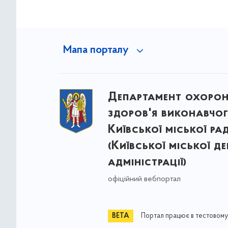
Мапа порталу
Департамент охоро
здоров'я виконавчог
Київської міської ра
(Київської міської д
адміністрації)
офіційний вебпортал
Портал працює в тестовому