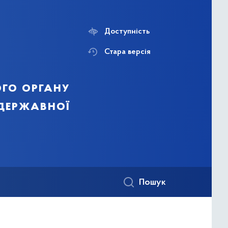
Доступність
Стара версія
го органу
 державної
Пошук