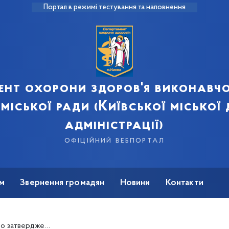
Портал в режимі тестування та наповнення
ент охорони здоров'я виконавчо
 міської ради (Київської міської
адміністрації)
офіційний вебпортал
м
Звернення громадян
Новини
Контакти
кої міської ради (Київської міської державної адміністрації) на 2023 рік