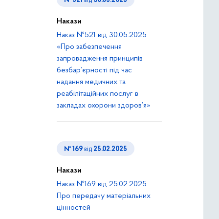
№ 521
від
30.05.2025
Накази
Наказ №521 від 30.05.2025
«Про забезпечення
запровадження принципів
безбар’єрності під час
надання медичних та
реабілітаційних послуг в
закладах охорони здоров’я»
№ 169
від
25.02.2025
Накази
Наказ №169 від 25.02.2025
Про передачу матеріальних
цінностей