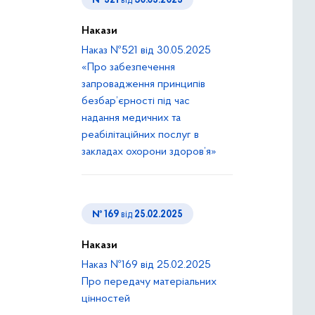
№ 521
від
30.05.2025
Накази
Наказ №521 від 30.05.2025
«Про забезпечення
запровадження принципів
безбар’єрності під час
надання медичних та
реабілітаційних послуг в
закладах охорони здоров’я»
№ 169
від
25.02.2025
Накази
Наказ №169 від 25.02.2025
Про передачу матеріальних
цінностей