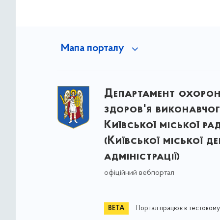
Мапа порталу
Департамент охоро
здоров'я виконавчог
Київської міської ра
(Київської міської д
адміністрації)
офіційний вебпортал
Портал працює в тестовому