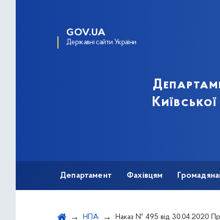
GOV.UA
Державні сайти України
Департам
Київської
Департамент
Фахівцям
Громадяна
НПА
Наказ № 495 від 30.04.2020 Про розподіл матеріальних цінностей, наданих 