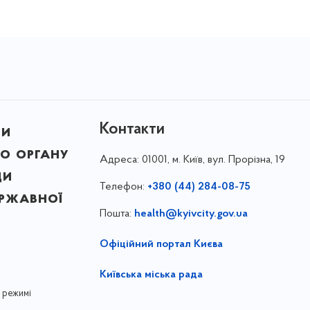
Контакти
ни
о органу
Адреса:
01001, м. Київ, вул. Прорізна, 19
ди
Телефон:
+380 (44) 284-08-75
ержавної
Пошта:
health@kyivcity.gov.ua
Офіційний портал Києва
Київська міська рада
 режимі