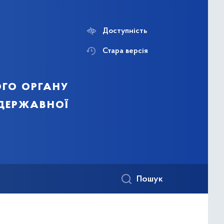
Доступність
Стара версія
го органу
 державної
Пошук