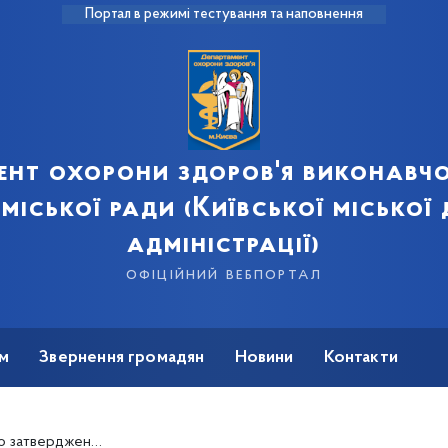
Портал в режимі тестування та наповнення
ент охорони здоров'я виконавчо
 міської ради (Київської міської
адміністрації)
офіційний вебпортал
м
Звернення громадян
Новини
Контакти
, які фінансуються з державного та місцевого бюджетів