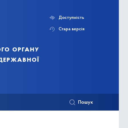
Доступність
Стара версія
го органу
 державної
Пошук