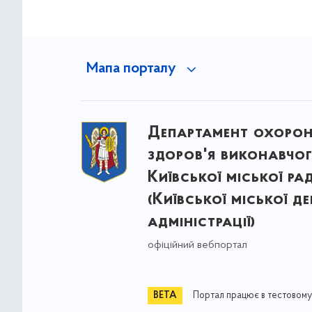
Мапа порталу
Департамент охоро
здоров'я виконавчог
Київської міської ра
(Київської міської д
адміністрації)
офіційний вебпортал
Портал працює в тестовому