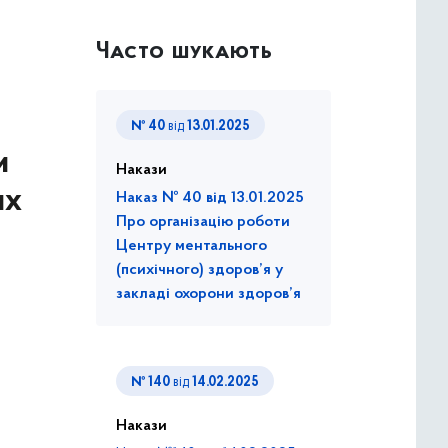
Часто шукають
№ 40
від
13.01.2025
и
Накази
их
Наказ № 40 від 13.01.2025
Про організацію роботи
Центру ментального
(психічного) здоров’я у
закладі охорони здоров’я
№ 140
від
14.02.2025
Накази