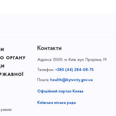
Контакти
ни
о органу
Адреса:
01001, м. Київ, вул. Прорізна, 19
ди
Телефон:
+380 (44) 284-08-75
ержавної
Пошта:
health@kyivcity.gov.ua
Офіційний портал Києва
Київська міська рада
 режимі