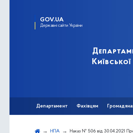
GOV.UA
Державні сайти України
Департам
Київської
Департамент
Фахівцям
Громадяна
НПА
Наказ № 506 від 30.04.2021 Про затвердження структури ліжок та плану розподілу місць у дитячих спеціалізованих санаторіях