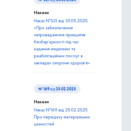
№ 521
від
30.05.2025
Накази
Наказ №521 від 30.05.2025
«Про забезпечення
запровадження принципів
безбар’єрності під час
надання медичних та
реабілітаційних послуг в
закладах охорони здоров’я»
№ 169
від
25.02.2025
Накази
Наказ №169 від 25.02.2025
Про передачу матеріальних
цінностей