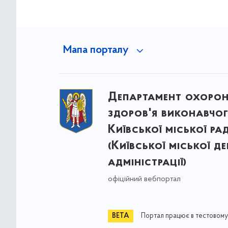
Мапа порталу
Департамент охоро
здоров'я виконавчог
Київської міської ра
(Київської міської д
адміністрації)
офіційний вебпортал
Портал працює в тестовому