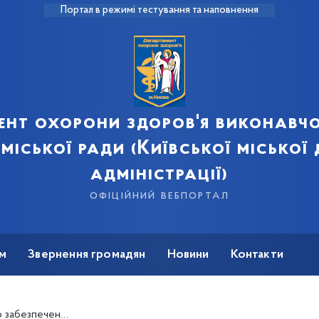
Портал в режимі тестування та наповнення
ент охорони здоров'я виконавчо
 міської ради (Київської міської
адміністрації)
офіційний вебпортал
м
Звернення громадян
Новини
Контакти
бюджетні кошти та отриманні в якості гуманітарної допомоги