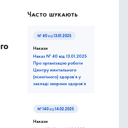
Часто шукають
№ 40
від
13.01.2025
го
Накази
Наказ № 40 від 13.01.2025
Про організацію роботи
Центру ментального
(психічного) здоров’я у
закладі охорони здоров’я
№ 140
від
14.02.2025
Накази