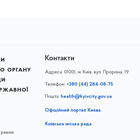
Контакти
ни
о органу
Адреса:
01001, м. Київ, вул. Прорізна, 19
ди
Телефон:
+380 (44) 284-08-75
ержавної
Пошта:
health@kyivcity.gov.ua
Офіційний портал Києва
Київська міська рада
 режимі