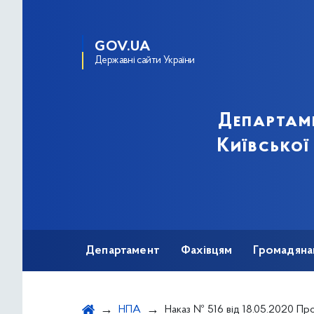
GOV.UA
Державні сайти України
Департам
Київської
Департамент
Фахівцям
Громадяна
НПА
Наказ № 516 від 18.05.2020 Про забезпечення профільного супроводу закупівель та розподілу лікарських засобів, медичних виробів, закуплених за 