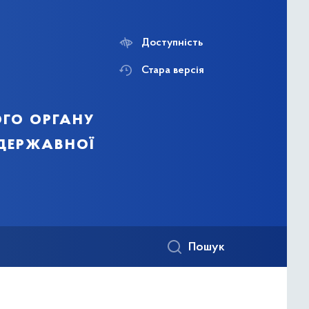
Доступність
Стара версія
го органу
 державної
Пошук