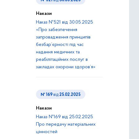
№ 521
від
30.05.2025
Накази
Наказ №521 від 30.05.2025
«Про забезпечення
запровадження принципів
безбар’єрності під час
надання медичних та
реабілітаційних послуг в
закладах охорони здоров’я»
№ 169
від
25.02.2025
Накази
Наказ №169 від 25.02.2025
Про передачу матеріальних
цінностей