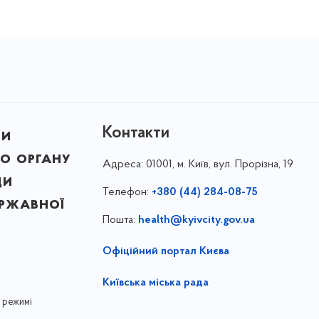
Контакти
ни
о органу
Адреса:
01001, м. Київ, вул. Прорізна, 19
ди
Телефон:
+380 (44) 284-08-75
ержавної
Пошта:
health@kyivcity.gov.ua
Офіційний портал Києва
Київська міська рада
 режимі