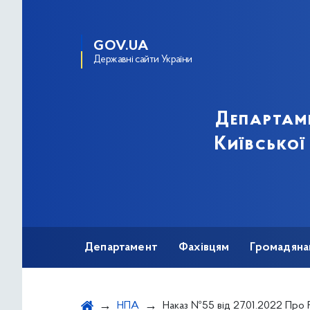
GOV.UA
Державні сайти України
Департам
Київської
Департамент
Фахівцям
Громадяна
НПА
Наказ №55 від 27.01.2022 Про Розподіл лікарського засобу «ОМНІТРОП®» для дітей, хворих на нанізм різного походження, закуплено