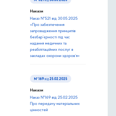
№ 521
від
30.05.2025
Накази
Наказ №521 від 30.05.2025
«Про забезпечення
запровадження принципів
безбар’єрності під час
надання медичних та
реабілітаційних послуг в
закладах охорони здоров’я»
№ 169
від
25.02.2025
Накази
Наказ №169 від 25.02.2025
Про передачу матеріальних
цінностей