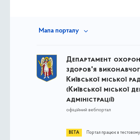
Мапа порталу
Департамент охоро
здоров'я виконавчог
Київської міської ра
(Київської міської д
адміністрації)
офіційний вебпортал
Портал працює в тестовому