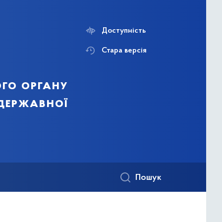
Доступність
Стара версія
го органу
 державної
Пошук