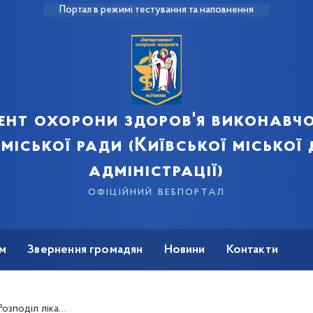
Портал в режимі тестування та наповнення
ент охорони здоров'я виконавчо
 міської ради (Київської міської
адміністрації)
офіційний вебпортал
м
Звернення громадян
Новини
Контакти
го за кошти Державного бюджету України на 2021 рік