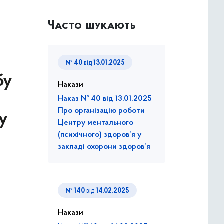
Часто шукають
№ 40
від
13.01.2025
бу
Накази
Наказ № 40 від 13.01.2025
Про організацію роботи
у
Центру ментального
(психічного) здоров’я у
закладі охорони здоров’я
№ 140
від
14.02.2025
Накази