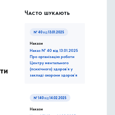
Часто шукають
№ 40
від
13.01.2025
Накази
Наказ № 40 від 13.01.2025
Про організацію роботи
Центру ментального
шти
(психічного) здоров’я у
закладі охорони здоров’я
№ 140
від
14.02.2025
Накази