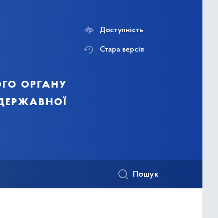
Доступність
Стара версія
го органу
 державної
Пошук