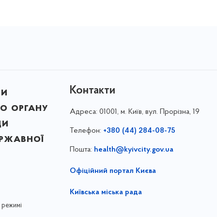
Контакти
ни
о органу
Адреса:
01001, м. Київ, вул. Прорізна, 19
ди
Телефон:
+380 (44) 284-08-75
ержавної
Пошта:
health@kyivcity.gov.ua
Офіційний портал Києва
Київська міська рада
 режимі