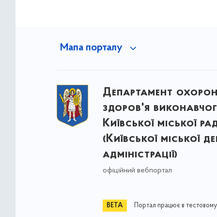
Мапа порталу
Департамент охоро
здоров'я виконавчог
Київської міської ра
(Київської міської д
адміністрації)
офіційний вебпортал
Портал працює в тестовому