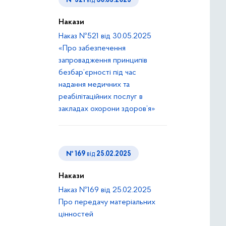
№ 521
від
30.05.2025
Накази
Наказ №521 від 30.05.2025
«Про забезпечення
запровадження принципів
безбар’єрності під час
надання медичних та
реабілітаційних послуг в
закладах охорони здоров’я»
№ 169
від
25.02.2025
Накази
Наказ №169 від 25.02.2025
Про передачу матеріальних
цінностей