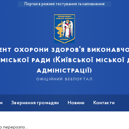
Портал в режимі тестування та наповнення
ент охорони здоров'я виконавчо
 міської ради (Київської міської
адміністрації)
офіційний вебпортал
м
Звернення громадян
Новини
Контакти
сом Covid-19, закуплених за кошти Державного бюджету України на 2019 рік