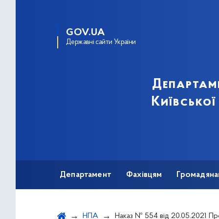
GOV.UA
Державні сайти України
Департам
Київської
Департамент
Фахівцям
Громадяна
НПА
Наказ № 554 від 20.05.2021 Про перерозподіл медичних виробів для запобігання занесенню і поширенню на території України гострої респіраторної хвороби, спричиненої коронавіру