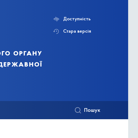
Доступність
Стара версія
го органу
 державної
Пошук