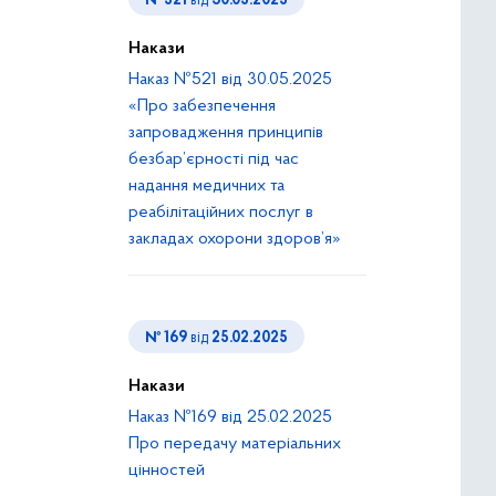
№ 521
від
30.05.2025
Накази
Наказ №521 від 30.05.2025
«Про забезпечення
запровадження принципів
безбар’єрності під час
надання медичних та
реабілітаційних послуг в
закладах охорони здоров’я»
№ 169
від
25.02.2025
Накази
Наказ №169 від 25.02.2025
Про передачу матеріальних
цінностей