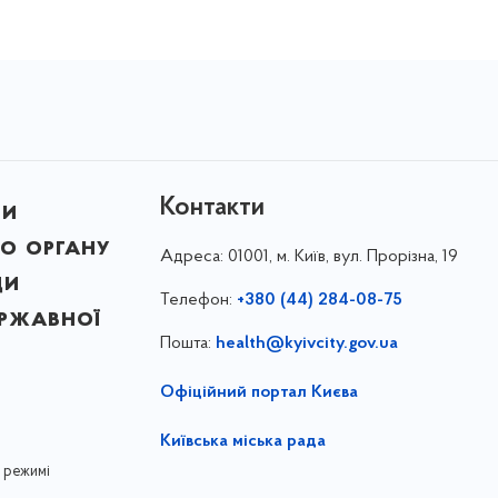
Контакти
ни
о органу
Адреса:
01001, м. Київ, вул. Прорізна, 19
ди
Телефон:
+380 (44) 284-08-75
ержавної
Пошта:
health@kyivcity.gov.ua
Офіційний портал Києва
Київська міська рада
 режимі