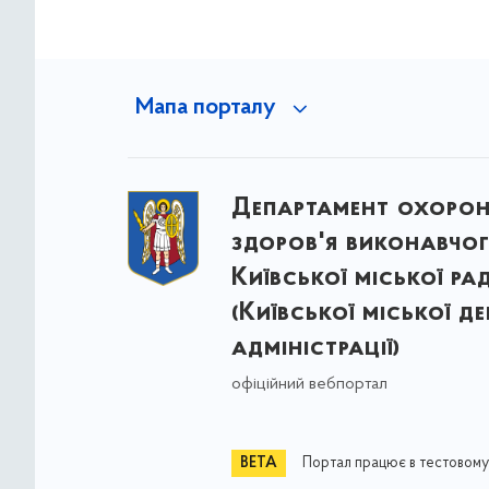
Мапа порталу
Департамент охоро
здоров'я виконавчог
Київської міської ра
(Київської міської д
адміністрації)
офіційний вебпортал
Портал працює в тестовому