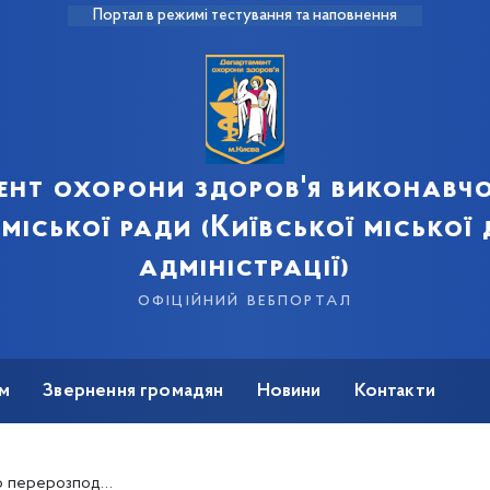
Портал в режимі тестування та наповнення
ент охорони здоров'я виконавчо
 міської ради (Київської міської
адміністрації)
офіційний вебпортал
м
Звернення громадян
Новини
Контакти
закуплених за кошти бюджету м.Києва на 2020 рік