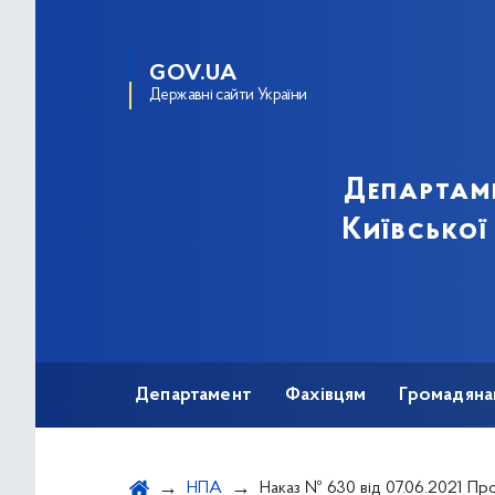
GOV.UA
Державні сайти України
Департам
Київської
Департамент
Фахівцям
Громадяна
НПА
Наказ № 630 від 07.06.2021 Про перерозподіл продуктів лікувального харчування для хворих на фенілкетонурію, 