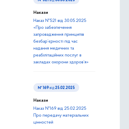
№ 521
від
30.05.2025
Накази
Наказ №521 від 30.05.2025
«Про забезпечення
запровадження принципів
безбар’єрності під час
надання медичних та
реабілітаційних послуг в
закладах охорони здоров’я»
№ 169
від
25.02.2025
Накази
Наказ №169 від 25.02.2025
Про передачу матеріальних
цінностей