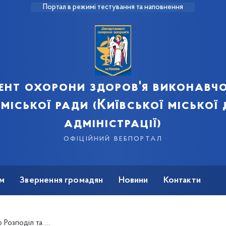
Портал в режимі тестування та наповнення
ент охорони здоров'я виконавчо
 міської ради (Київської міської
адміністрації)
офіційний вебпортал
м
Звернення громадян
Новини
Контакти
х втручань, закуплених за кошти Державного бюджету України на 2024 рік