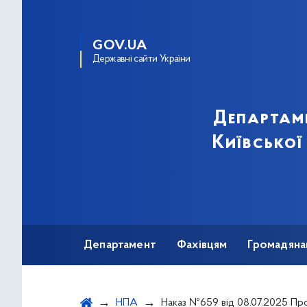
GOV.UA
Державні сайти України
Департам
Київської
Департамент
Фахівцям
Громадяна
НПА
Наказ №659 від 08.07.2025 Про Розподіл та безоплатне постачання (передачу) медичних виробів для проведення ортопедичних, травматологічних та нейрохірургічних оперативни