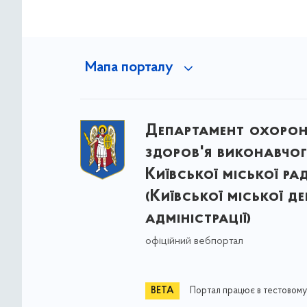
Мапа порталу
Департамент охоро
здоров'я виконавчог
Київської міської ра
(Київської міської д
адміністрації)
офіційний вебпортал
Портал працює в тестовому