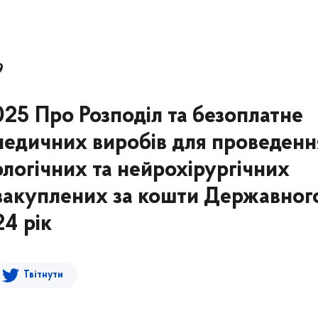
9
025 Про Розподіл та безоплатне
медичних виробів для проведенн
логічних та нейрохірургічних
 закуплених за кошти Державног
4 рік
Твітнути