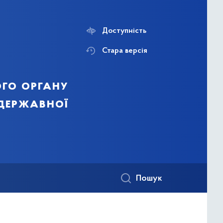
Доступність
Стара версія
го органу
 державної
Пошук