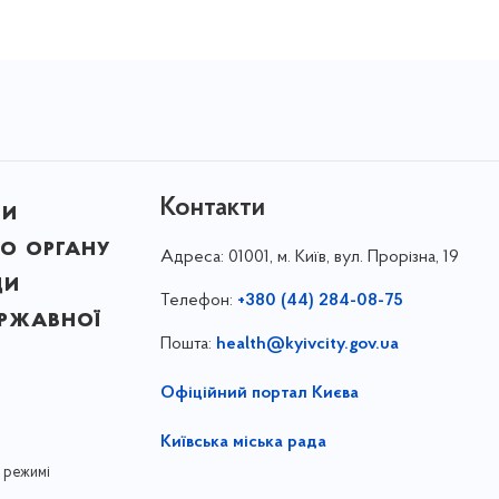
Контакти
ни
о органу
Адреса:
01001, м. Київ, вул. Прорізна, 19
ди
Телефон:
+380 (44) 284-08-75
ержавної
Пошта:
health@kyivcity.gov.ua
Офіційний портал Києва
Київська міська рада
 режимі