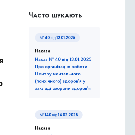
Часто шукають
№ 40
від
13.01.2025
Накази
я
Наказ № 40 від 13.01.2025
Про організацію роботи
Центру ментального
о
(психічного) здоров’я у
закладі охорони здоров’я
№ 140
від
14.02.2025
Накази