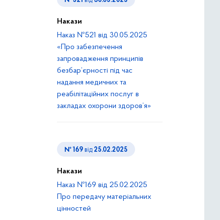
№ 521
від
30.05.2025
Накази
Наказ №521 від 30.05.2025
«Про забезпечення
запровадження принципів
безбар’єрності під час
надання медичних та
реабілітаційних послуг в
закладах охорони здоров’я»
№ 169
від
25.02.2025
Накази
Наказ №169 від 25.02.2025
Про передачу матеріальних
цінностей