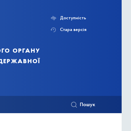
Доступність
Стара версія
го органу
 державної
Пошук