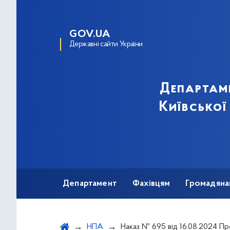
GOV.UA
Державні сайти України
Департам
Київської
Департамент
Фахівцям
Громадяна
НПА
Наказ № 695 від 16.08.2024 Про проведення ви