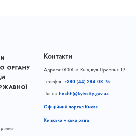
Контакти
ни
о органу
Адреса:
01001, м. Київ, вул. Прорізна, 19
ди
Телефон:
+380 (44) 284-08-75
ержавної
Пошта:
health@kyivcity.gov.ua
Офіційний портал Києва
Київська міська рада
 режимі