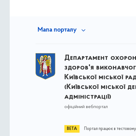
Мапа порталу
Департамент охоро
здоров'я виконавчог
Київської міської ра
(Київської міської д
адміністрації)
офіційний вебпортал
Портал працює в тестовому