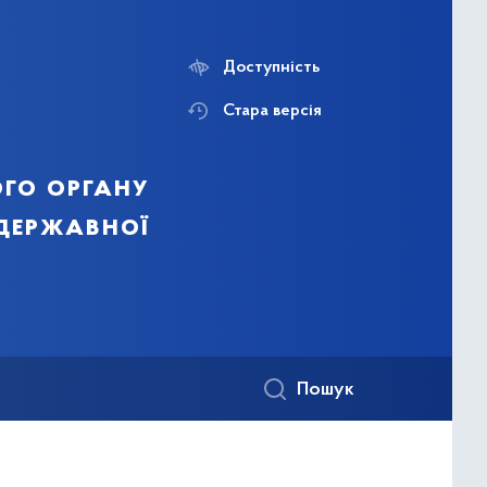
Доступність
Стара версія
го органу
 державної
Пошук