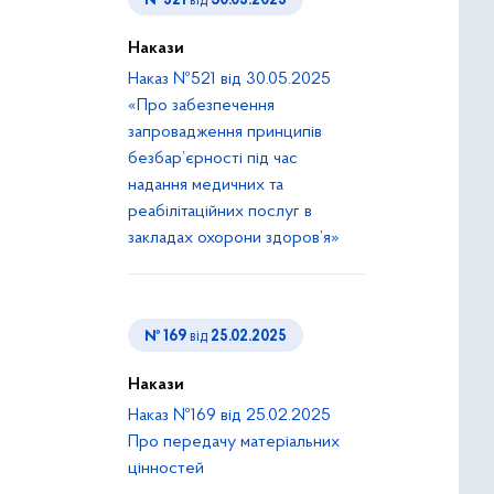
№ 521
від
30.05.2025
Накази
Наказ №521 від 30.05.2025
«Про забезпечення
запровадження принципів
безбар’єрності під час
надання медичних та
реабілітаційних послуг в
закладах охорони здоров’я»
№ 169
від
25.02.2025
Накази
Наказ №169 від 25.02.2025
Про передачу матеріальних
цінностей