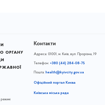
Контакти
ни
о органу
Адреса:
01001, м. Київ, вул. Прорізна, 19
ди
Телефон:
+380 (44) 284-08-75
ержавної
Пошта:
health@kyivcity.gov.ua
Офіційний портал Києва
Київська міська рада
 режимі