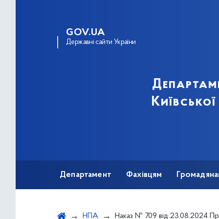
GOV.UA
Державні сайти України
Департам
Київської
Департамент
Фахівцям
Громадяна
НПА
Наказ № 709 від 23.08.2024 Про Розподіл та безоплатне постачання (передачу) лікарських засобів для лікування хворих на хронічний мієлоїдний лейко