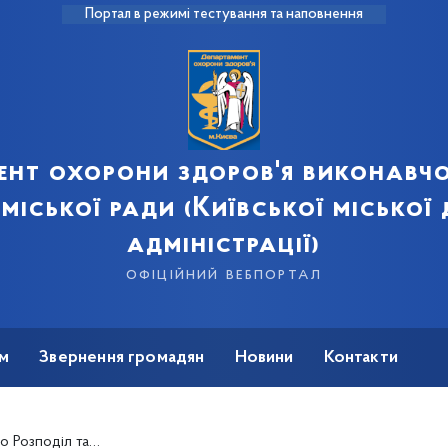
Портал в режимі тестування та наповнення
ент охорони здоров'я виконавчо
 міської ради (Київської міської
адміністрації)
офіційний вебпортал
м
Звернення громадян
Новини
Контакти
з, закуплених за кошти Державного бюджету України на 2023 рік