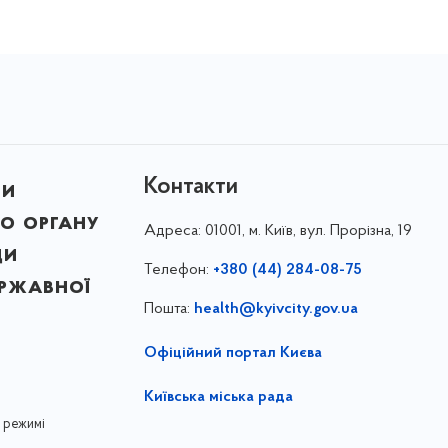
Контакти
ни
о органу
Адреса:
01001, м. Київ, вул. Прорізна, 19
ди
Телефон:
+380 (44) 284-08-75
ержавної
Пошта:
health@kyivcity.gov.ua
Офіційний портал Києва
Київська міська рада
 режимі