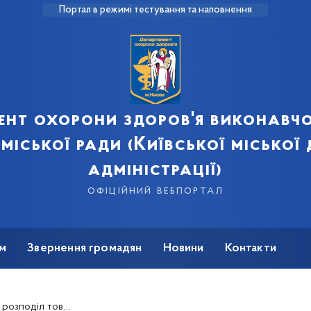
Портал в режимі тестування та наповнення
ент охорони здоров'я виконавчо
 міської ради (Київської міської
адміністрації)
офіційний вебпортал
м
Звернення громадян
Новини
Контакти
их у якості гуманітарної допомоги