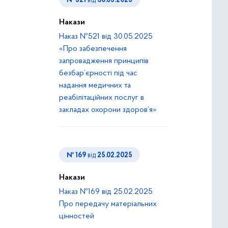
№ 521
від
30.05.2025
Накази
Наказ №521 від 30.05.2025
«Про забезпечення
запровадження принципів
безбар’єрності під час
надання медичних та
реабілітаційних послуг в
закладах охорони здоров’я»
№ 169
від
25.02.2025
Накази
Наказ №169 від 25.02.2025
Про передачу матеріальних
цінностей