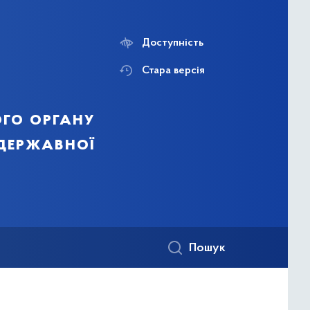
Доступність
Стара версія
го органу
 державної
Пошук