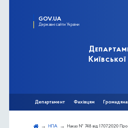
GOV.UA
Державні сайти України
Департам
Київської
Департамент
Фахівцям
Громадяна
НПА
Наказ № 748 від 17.07.2020 Про розподіл товарно-матеріальних цінностей надан