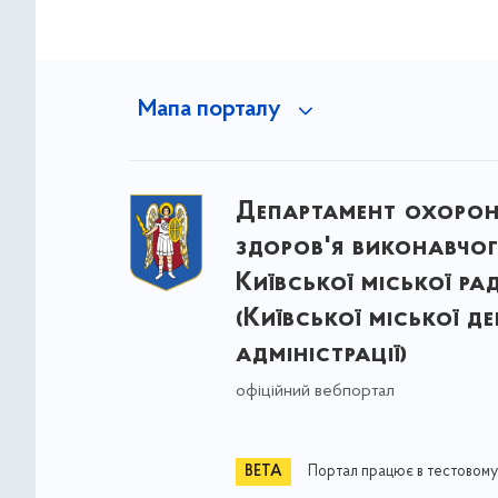
Мапа порталу
Департамент охоро
здоров'я виконавчог
Київської міської ра
(Київської міської д
адміністрації)
офіційний вебпортал
Портал працює в тестовому