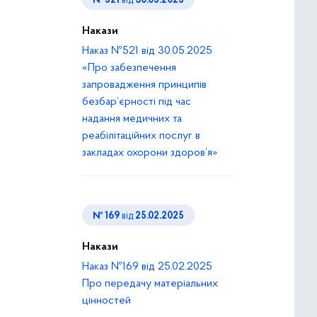
№ 521
від
30.05.2025
Накази
Наказ №521 від 30.05.2025
«Про забезпечення
запровадження принципів
безбар’єрності під час
надання медичних та
реабілітаційних послуг в
закладах охорони здоров’я»
№ 169
від
25.02.2025
Накази
Наказ №169 від 25.02.2025
Про передачу матеріальних
цінностей