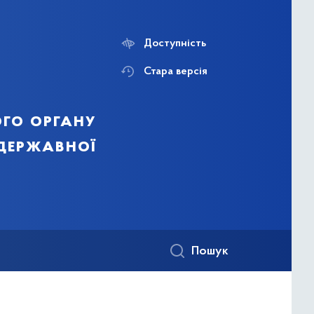
Доступність
Стара версія
го органу
 державної
Пошук