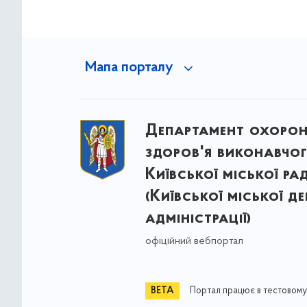
Мапа порталу
Департамент охоро
здоров'я виконавчог
Київської міської ра
(Київської міської д
адміністрації)
офіційний вебпортал
Портал працює в тестовому