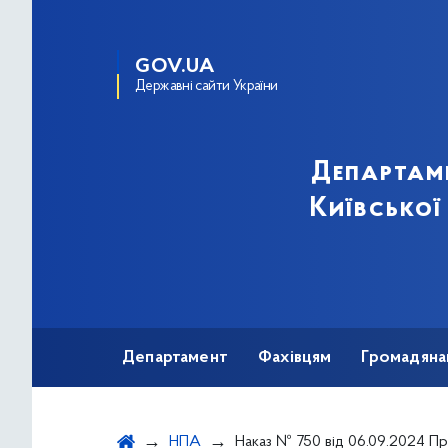
GOV.UA
Державні сайти України
Департам
Київської
Департамент
Фахівцям
Громадяна
НПА
Наказ № 750 від 06.09.2024 Про Розподіл та безоплатне постачання (передачу) лікарських засобів для лікування онкологічних та онкогематологічних хвор