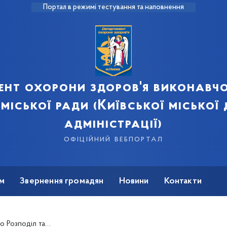
Портал в режимі тестування та наповнення
ент охорони здоров'я виконавчо
 міської ради (Київської міської
адміністрації)
офіційний вебпортал
м
Звернення громадян
Новини
Контакти
их, закуплених за кошти Державного бюджету України на 2023 рік