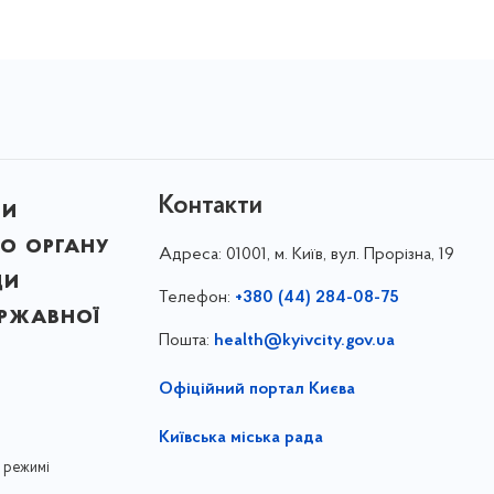
Контакти
ни
о органу
Адреса:
01001, м. Київ, вул. Прорізна, 19
ди
Телефон:
+380 (44) 284-08-75
ержавної
Пошта:
health@kyivcity.gov.ua
Офіційний портал Києва
Київська міська рада
 режимі