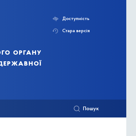
Доступність
Стара версія
го органу
 державної
Пошук