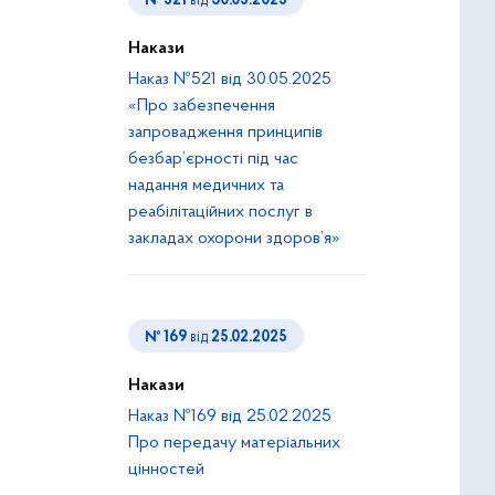
№ 521
від
30.05.2025
Накази
Наказ №521 від 30.05.2025
«Про забезпечення
запровадження принципів
безбар’єрності під час
надання медичних та
реабілітаційних послуг в
закладах охорони здоров’я»
№ 169
від
25.02.2025
Накази
Наказ №169 від 25.02.2025
Про передачу матеріальних
цінностей