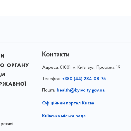
Контакти
ни
о органу
Адреса:
01001, м. Київ, вул. Прорізна, 19
ди
Телефон:
+380 (44) 284-08-75
ержавної
Пошта:
health@kyivcity.gov.ua
Офіційний портал Києва
Київська міська рада
 режимі