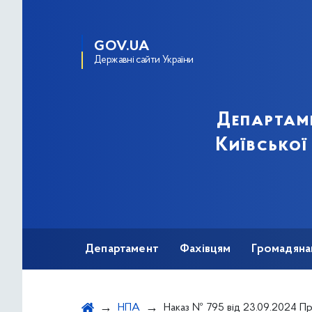
GOV.UA
Державні сайти України
Департам
Київської
Департамент
Фахівцям
Громадяна
НПА
Наказ № 795 від 23.09.2024 Про затвердження рішення 