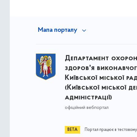
Мапа порталу
Департамент охоро
здоров'я виконавчог
Київської міської ра
(Київської міської д
адміністрації)
офіційний вебпортал
Портал працює в тестовому