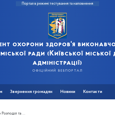
Портал в режимі тестування та наповнення
ент охорони здоров'я виконавчо
 міської ради (Київської міської
адміністрації)
офіційний вебпортал
м
Звернення громадян
Новини
Контакти
 закуплених за кошти Державного бюджету України на 2023 рік