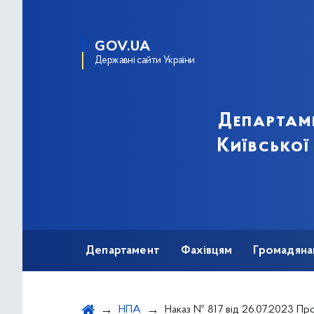
GOV.UA
Державні сайти України
Департам
Київської
Департамент
Фахівцям
Громадяна
НПА
Наказ № 817 від 26.07.2023 Про Розподіл та безоплатне постачання (передачу) лікарських засобів для лікування громадян, хворих на муковісцидоз,