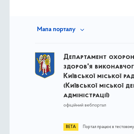
Мапа порталу
Департамент охоро
здоров'я виконавчог
Київської міської ра
(Київської міської д
адміністрації)
офіційний вебпортал
Портал працює в тестовому