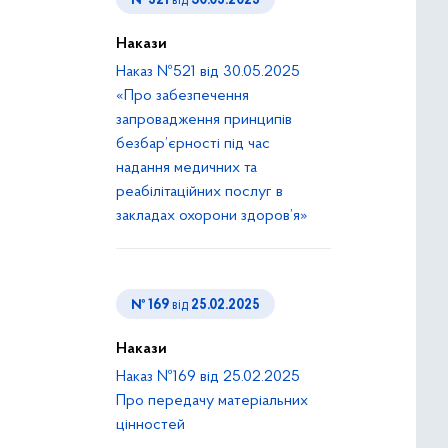
№ 521
від
30.05.2025
Накази
Наказ №521 від 30.05.2025
«Про забезпечення
запровадження принципів
безбар’єрності під час
надання медичних та
реабілітаційних послуг в
закладах охорони здоров’я»
№ 169
від
25.02.2025
Накази
Наказ №169 від 25.02.2025
Про передачу матеріальних
цінностей