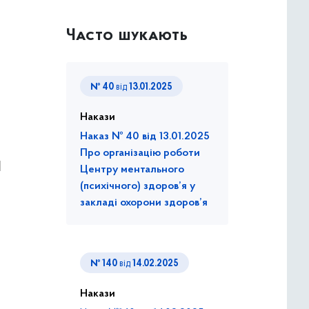
Часто шукають
№ 40
від
13.01.2025
Накази
Наказ № 40 від 13.01.2025
Про організацію роботи
и
Центру ментального
(психічного) здоров’я у
закладі охорони здоров’я
№ 140
від
14.02.2025
Накази