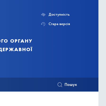
Доступність
Стара версія
го органу
 державної
Пошук