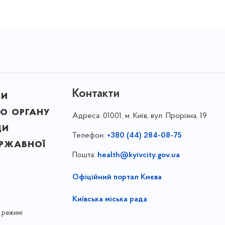
Контакти
ни
о органу
Адреса:
01001, м. Київ, вул. Прорізна, 19
ди
Телефон:
+380 (44) 284-08-75
ержавної
Пошта:
health@kyivcity.gov.ua
Офіційний портал Києва
Київська міська рада
 режимі