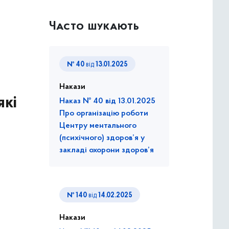
Часто шукають
№ 40
від
13.01.2025
Накази
які
Наказ № 40 від 13.01.2025
Про організацію роботи
Центру ментального
(психічного) здоров’я у
закладі охорони здоров’я
№ 140
від
14.02.2025
Накази