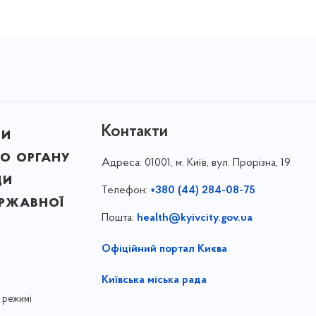
Контакти
ни
о органу
Адреса:
01001, м. Київ, вул. Прорізна, 19
ди
Телефон:
+380 (44) 284-08-75
ержавної
Пошта:
health@kyivcity.gov.ua
Офіційний портал Києва
Київська міська рада
 режимі