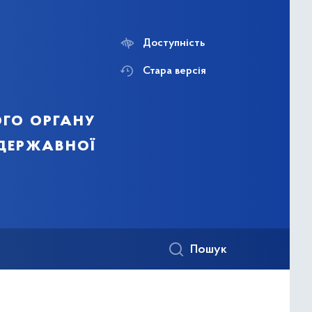
Доступність
Стара версія
го органу
 державної
Пошук