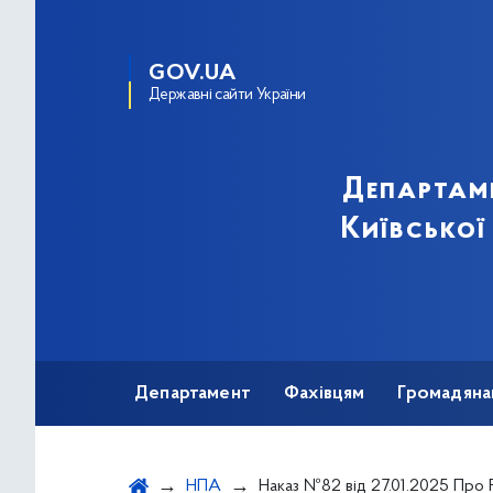
GOV.UA
Державні сайти України
Департам
Київської
Департамент
Фахівцям
Громадяна
НПА
Наказ №82 від 27.01.2025 Про Розподіл та безоплатне постачання (передачу) медичних виробів для громадян, які страждають на бульозний епідермоліз,