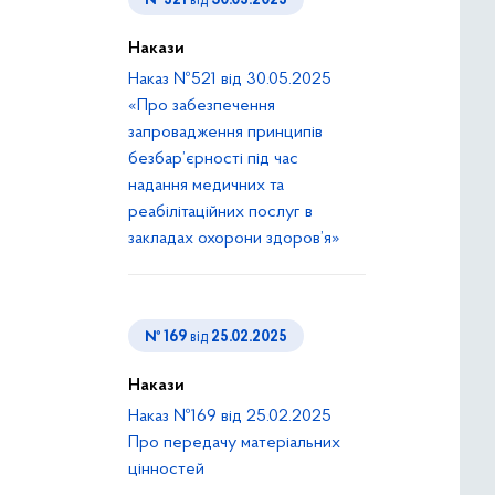
№ 521
від
30.05.2025
Накази
Наказ №521 від 30.05.2025
«Про забезпечення
запровадження принципів
безбар’єрності під час
надання медичних та
реабілітаційних послуг в
закладах охорони здоров’я»
№ 169
від
25.02.2025
Накази
Наказ №169 від 25.02.2025
Про передачу матеріальних
цінностей