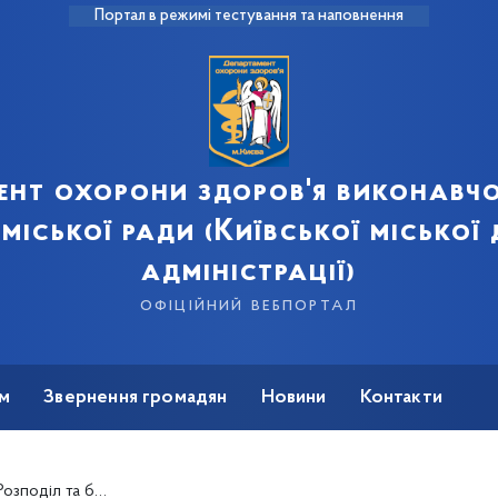
Портал в режимі тестування та наповнення
ент охорони здоров'я виконавчо
 міської ради (Київської міської
адміністрації)
офіційний вебпортал
м
Звернення громадян
Новини
Контакти
 закуплених за кошти Державного бюджету України на 2024 рік