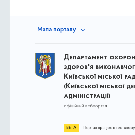
Мапа порталу
Департамент охоро
здоров'я виконавчог
Київської міської ра
(Київської міської д
адміністрації)
офіційний вебпортал
Портал працює в тестовому