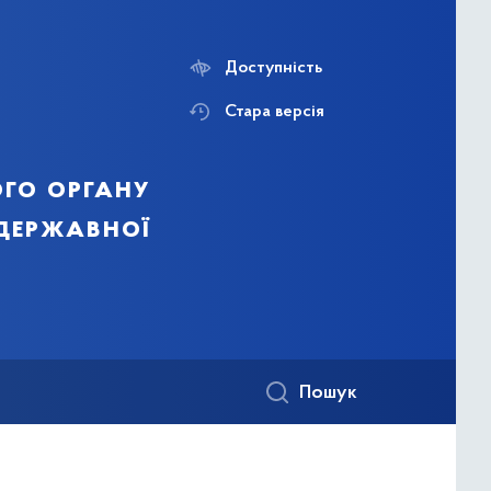
Доступність
Стара версія
го органу
 державної
Пошук