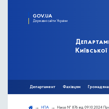
GOV.UA
Державні сайти України
Департам
Київської
Департамент
Фахівцям
Громадяна
НПА
Наказ № 876 від 09.10.2024 Про Розподіл та безоплатне постачання (передачу) медичних виробів для громадян, які страждають на бульозний епідермолі