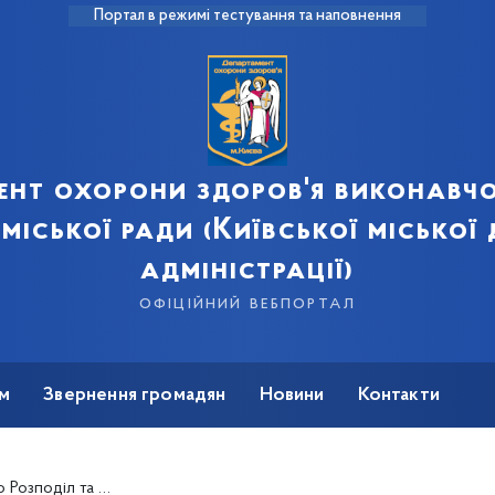
Портал в режимі тестування та наповнення
ент охорони здоров'я виконавчо
 міської ради (Київської міської
адміністрації)
офіційний вебпортал
м
Звернення громадян
Новини
Контакти
з, закуплених за кошти Державного бюджету України на 2024 рік