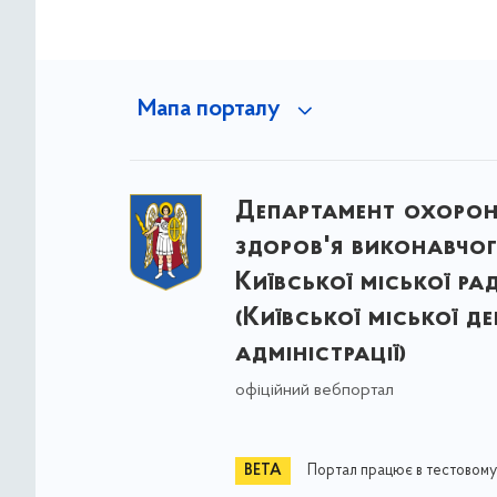
Мапа порталу
Департамент охоро
здоров'я виконавчог
Київської міської ра
(Київської міської д
адміністрації)
офіційний вебпортал
Портал працює в тестовому