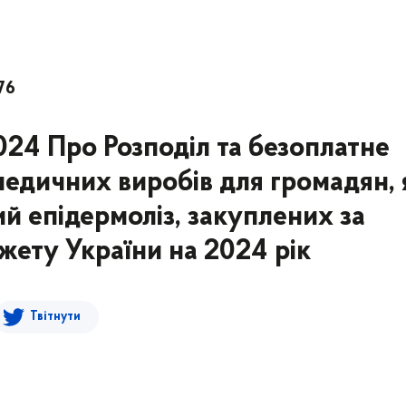
76
024 Про Розподіл та безоплатне
медичних виробів для громадян, 
й епідермоліз, закуплених за
ету України на 2024 рік
Твітнути