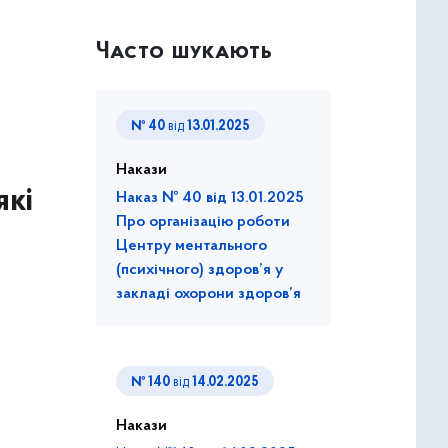
Часто шукають
№ 40
від
13.01.2025
Накази
які
Наказ № 40 від 13.01.2025
Про організацію роботи
Центру ментального
(психічного) здоров’я у
закладі охорони здоров’я
№ 140
від
14.02.2025
Накази