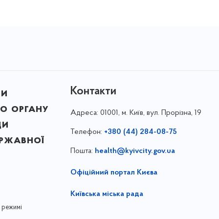
Контакти
ни
о органу
Адреса:
01001, м. Київ, вул. Прорізна, 19
ди
Телефон:
+380 (44) 284-08-75
ержавної
Пошта:
health@kyivcity.gov.ua
Офіційний портал Києва
Київська міська рада
 режимі