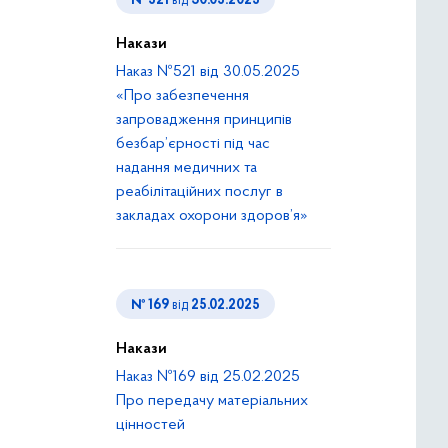
№ 521
від
30.05.2025
Накази
Наказ №521 від 30.05.2025
«Про забезпечення
запровадження принципів
безбар’єрності під час
надання медичних та
реабілітаційних послуг в
закладах охорони здоров’я»
№ 169
від
25.02.2025
Накази
Наказ №169 від 25.02.2025
Про передачу матеріальних
цінностей