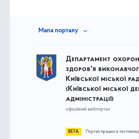
Мапа порталу
Департамент охоро
здоров'я виконавчог
Київської міської ра
(Київської міської д
адміністрації)
офіційний вебпортал
Портал працює в тестовому