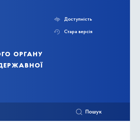
Доступність
Стара версія
го органу
 державної
Пошук