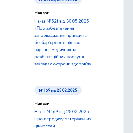
№ 521
від
30.05.2025
Накази
Наказ №521 від 30.05.2025
«Про забезпечення
запровадження принципів
безбар’єрності під час
надання медичних та
реабілітаційних послуг в
закладах охорони здоров’я»
№ 169
від
25.02.2025
Накази
Наказ №169 від 25.02.2025
Про передачу матеріальних
цінностей