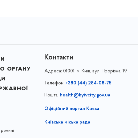
Контакти
ни
о органу
Адреса:
01001, м. Київ, вул. Прорізна, 19
ди
Телефон:
+380 (44) 284-08-75
ержавної
Пошта:
health@kyivcity.gov.ua
Офіційний портал Києва
Київська міська рада
 режимі