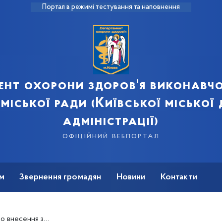
Портал в режимі тестування та наповнення
ент охорони здоров'я виконавчо
 міської ради (Київської міської
адміністрації)
офіційний вебпортал
м
Звернення громадян
Новини
Контакти
атвердження складу груп експертів Департаменту охорони здоров’я виконавчого органу Київської міської ради (Київської міської державної адміністрації)»