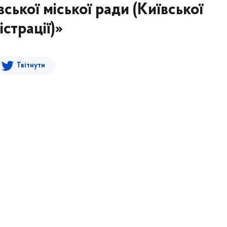
ської міської ради (Київської
страції)»
Твітнути