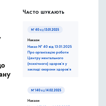
Часто шукають
№ 40
від
13.01.2025
у
Накази
Наказ № 40 від 13.01.2025
Про організацію роботи
Центру ментального
до
(психічного) здоров’я у
закладі охорони здоров’я
гану
№ 140
від
14.02.2025
Накази