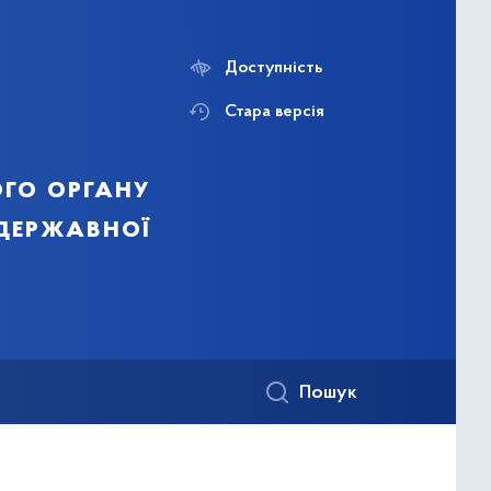
Доступність
Стара версія
го органу
 державної
Пошук