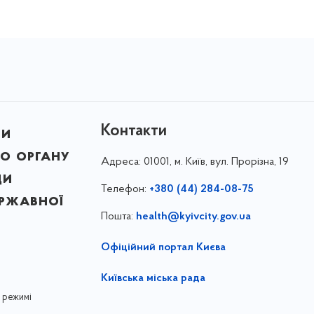
Контакти
ни
о органу
Адреса:
01001, м. Київ, вул. Прорізна, 19
ди
Телефон:
+380 (44) 284-08-75
ержавної
Пошта:
health@kyivcity.gov.ua
Офіційний портал Києва
Київська міська рада
 режимі