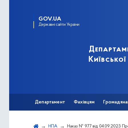
GOV.UA
Державні сайти України
Департам
Київської
Департамент
Фахівцям
Громадяна
НПА
Наказ № 977 від 04.09.2023 Про передачу лікарського засобу «ПДРОКСИКАРБАМІД-ВІСТА» для лікування онкогематологічних хвор