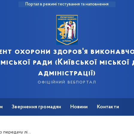
Портал в режимі тестування та наповнення
ент охорони здоров'я виконавчо
 міської ради (Київської міської
адміністрації)
офіційний вебпортал
м
Звернення громадян
Новини
Контакти
их, закупленого за кошти бюджету м. Києва на 2022 рік