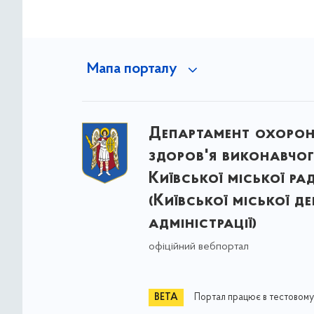
Мапа порталу
Департамент охоро
здоров'я виконавчог
Київської міської ра
(Київської міської д
адміністрації)
офіційний вебпортал
Портал працює в тестовому