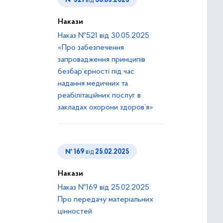
№ 521
від
30.05.2025
Накази
Наказ №521 від 30.05.2025
«Про забезпечення
запровадження принципів
безбар’єрності під час
надання медичних та
реабілітаційних послуг в
закладах охорони здоров’я»
№ 169
від
25.02.2025
Накази
Наказ №169 від 25.02.2025
Про передачу матеріальних
цінностей