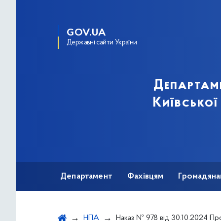
GOV.UA
Державні сайти України
Департам
Київської
Департамент
Фахівцям
Громадяна
НПА
Наказ № 978 від 30.10.2024 Про Розподіл та безоплатне постачання (передачу) лікарських засобів для лікування громадян, хворих на резистентну форму ювенільного ревматоїдн