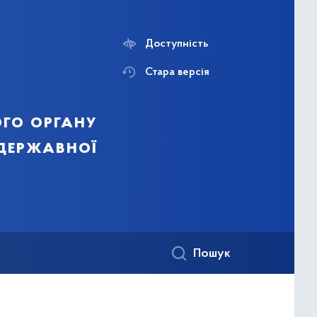
Доступність
Стара версія
го органу
 державної
Пошук