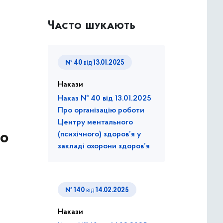
Часто шукають
№ 40
від
13.01.2025
Накази
Наказ № 40 від 13.01.2025
Про організацію роботи
Центру ментального
го
(психічного) здоров’я у
закладі охорони здоров’я
№ 140
від
14.02.2025
Накази