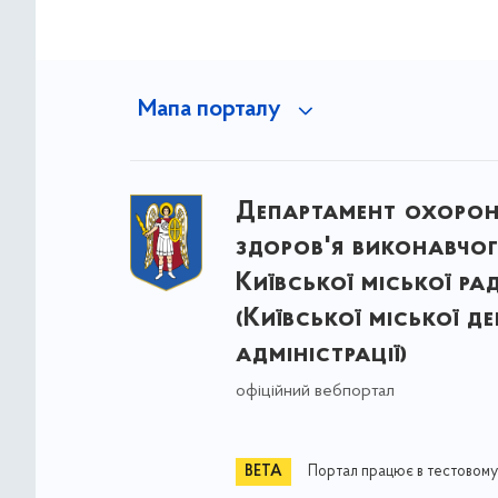
Мапа порталу
Департамент охоро
здоров'я виконавчог
Київської міської ра
(Київської міської д
адміністрації)
офіційний вебпортал
Портал працює в тестовому