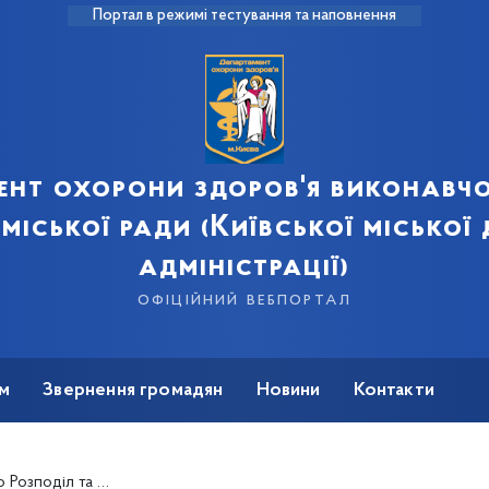
Портал в режимі тестування та наповнення
ент охорони здоров'я виконавчо
 міської ради (Київської міської
адміністрації)
офіційний вебпортал
м
Звернення громадян
Новини
Контакти
ого артриту, закуплених за кошти Державного бюджету України на 2024 рік