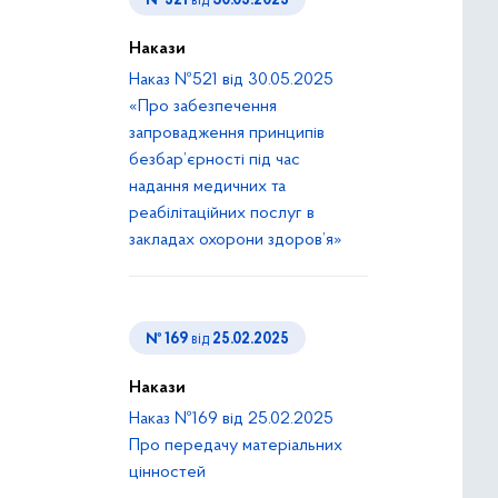
№ 521
від
30.05.2025
Накази
Наказ №521 від 30.05.2025
«Про забезпечення
запровадження принципів
безбар’єрності під час
надання медичних та
реабілітаційних послуг в
закладах охорони здоров’я»
№ 169
від
25.02.2025
Накази
Наказ №169 від 25.02.2025
Про передачу матеріальних
цінностей