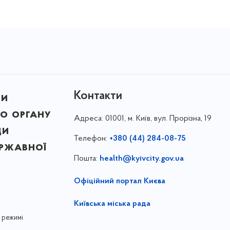
Контакти
ни
о органу
Адреса:
01001, м. Київ, вул. Прорізна, 19
ди
Телефон:
+380 (44) 284-08-75
ержавної
Пошта:
health@kyivcity.gov.ua
Офіційний портал Києва
Київська міська рада
 режимі