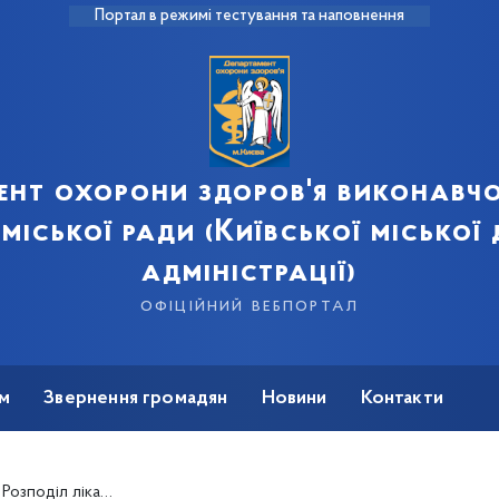
Портал в режимі тестування та наповнення
ент охорони здоров'я виконавчо
 міської ради (Київської міської
адміністрації)
офіційний вебпортал
м
Звернення громадян
Новини
Контакти
плених за кошти Державного бюджету України на 2020 рік