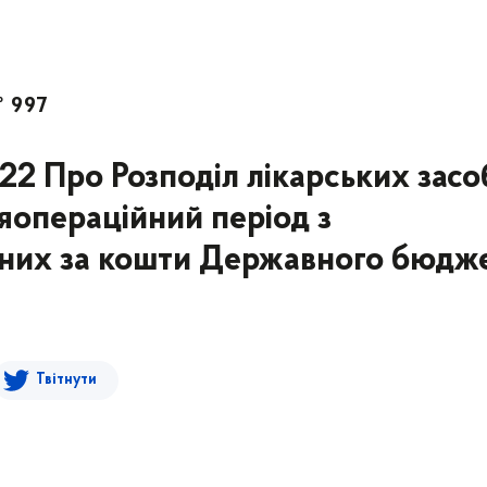
№ 997
022 Про Розподіл лікарських засо
ляопераційний період з
лених за кошти Державного бюдж
Твітнути