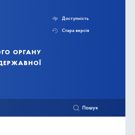
Доступність
Стара версія
го органу
 державної
Пошук