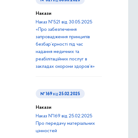
№ 521
від
30.05.2025
Накази
Наказ №521 від 30.05.2025
«Про забезпечення
запровадження принципів
безбар’єрності під час
надання медичних та
реабілітаційних послуг в
закладах охорони здоров’я»
№ 169
від
25.02.2025
Накази
Наказ №169 від 25.02.2025
Про передачу матеріальних
цінностей