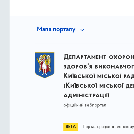
Мапа порталу
Департамент охоро
здоров'я виконавчог
Київської міської ра
(Київської міської д
адміністрації)
офіційний вебпортал
Портал працює в тестовому