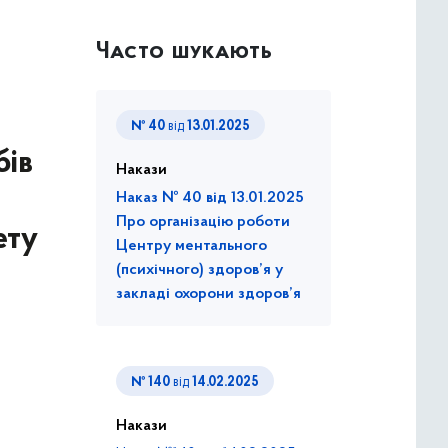
Часто шукають
№ 40
від
13.01.2025
бів
Накази
Наказ № 40 від 13.01.2025
Про організацію роботи
ету
Центру ментального
(психічного) здоров’я у
закладі охорони здоров’я
№ 140
від
14.02.2025
Накази