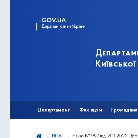
GOV.UA
Державні сайти України
Департам
Київської
Департамент
Фахівцям
Громадяна
НПА
Наказ № 997 від 21.11.2022 Про Розподіл лікарських засобів для хворих у до- та післяопераційний період з трансплантації, заку