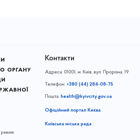
Контакти
ни
о органу
Адреса:
01001, м. Київ, вул. Прорізна, 19
ди
Телефон:
+380 (44) 284-08-75
ержавної
Пошта:
health@kyivcity.gov.ua
Офіційний портал Києва
Київська міська рада
 режимі