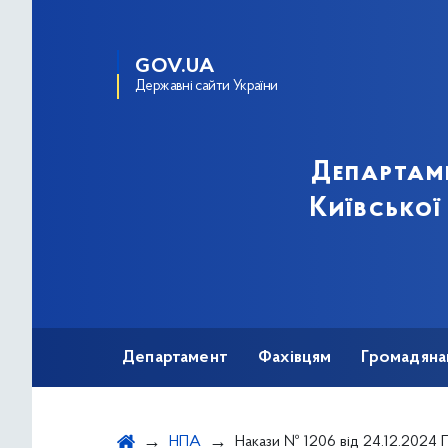
GOV.UA
Державні сайти України
Департам
Київської
Департамент
Фахівцям
Громадяна
НПА
Накази № 1206 від 24.12.2024 Про пров