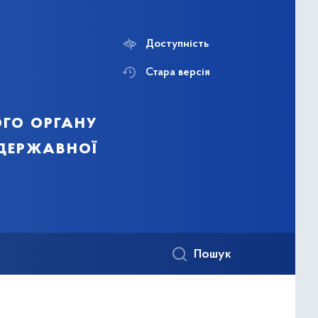
Доступність
Стара версія
го органу
 державної
Пошук