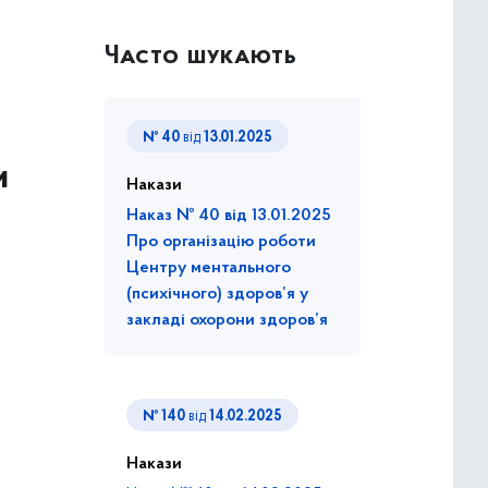
Часто шукають
№ 40
від
13.01.2025
и
Накази
Наказ № 40 від 13.01.2025
Про організацію роботи
Центру ментального
(психічного) здоров’я у
закладі охорони здоров’я
№ 140
від
14.02.2025
Накази