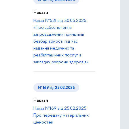
№ 521
від
30.05.2025
Накази
Наказ №521 від 30.05.2025
«Про забезпечення
запровадження принципів
безбар’єрності під час
надання медичних та
реабілітаційних послуг в
закладах охорони здоров’я»
№ 169
від
25.02.2025
Накази
Наказ №169 від 25.02.2025
Про передачу матеріальних
цінностей