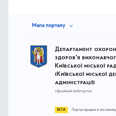
Мапа порталу
Департамент охоро
здоров'я виконавчог
Київської міської ра
(Київської міської д
адміністрації)
офіційний вебпортал
Портал працює в тестовому