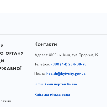
Контакти
ни
о органу
Адреса:
01001, м. Київ, вул. Прорізна, 19
ди
Телефон:
+380 (44) 284-08-75
ержавної
Пошта:
health@kyivcity.gov.ua
Офіційний портал Києва
Київська міська рада
 режимі