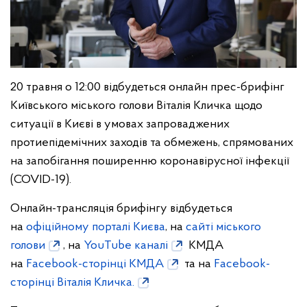
20 травня о 12:00 відбудеться онлайн прес-брифінг
Київського міського голови Віталія Кличка щодо
ситуації в Києві в умовах запроваджених
протиепідемічних заходів та обмежень, спрямованих
на запобігання поширенню коронавірусної інфекції
(COVID-19).
Онлайн-трансляція брифінгу відбудеться
на
офіційному порталі Києва
, на
сайті міського
голови
, на
YouTube каналі
КМДА
на
Facebook-cторінці КМДА
та на
Facebook-
сторінці Віталія Кличка.