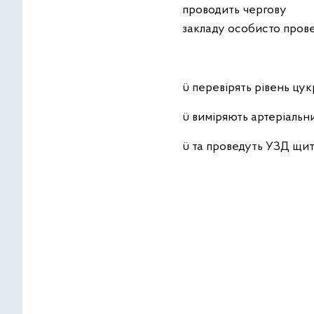
проводить черго
закладу особисто прове
ü перевірять рівень цукр
ü виміряють артеріальни
ü та проведуть УЗД щит