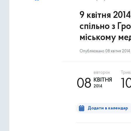
9 квітня 201
спільно з Г
міському ме
Опубліковано 08 квітня 2014 р
вівторок
Трива
08
КВІТНЯ
1
2014
Додати в календар