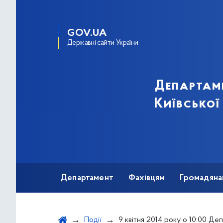
GOV.UA
Державні сайти України
Департам
Київської
Департамент
Фахівцям
Громадяна
Події
9 квітня 2014 року о 10:00 Департамент охорони здоров’я спільно з Громадською радою МОЗ, у 