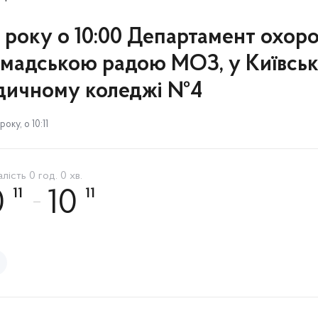
4 року о 10:00 Департамент охор
ромадською радою МОЗ, у Київсь
дичному коледжі №4
оку, о 10:11
лість 0 год. 0 хв.
11
11
0
10