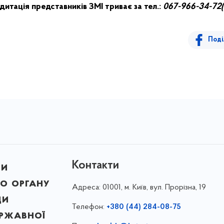
итація представників ЗМІ триває за тел.:
067-966-34-72(
Поді
Контакти
ни
о органу
Адреса:
01001, м. Київ, вул. Прорізна, 19
ди
Телефон:
+380 (44) 284-08-75
ержавної