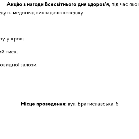
ву
Акцію з нагоди Всесвітнього дня здоров’я,
під час яко
дуть медогляд викладачів коледжу:
у у крові;
й тиск;
овидної залози.
Місце проведення:
вул. Братиславська, 5