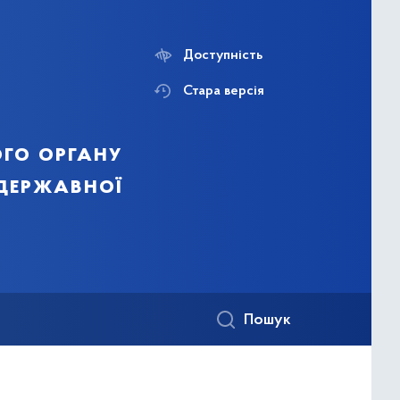
Доступність
Стара версія
го органу
 державної
Пошук