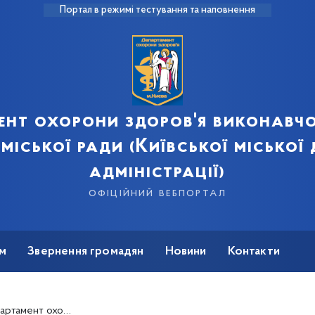
Портал в режимі тестування та наповнення
ент охорони здоров'я виконавчо
 міської ради (Київської міської
адміністрації)
офіційний вебпортал
м
Звернення громадян
Новини
Контакти
Київському міському медичному коледжі №4