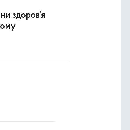
они здоров’я
кому